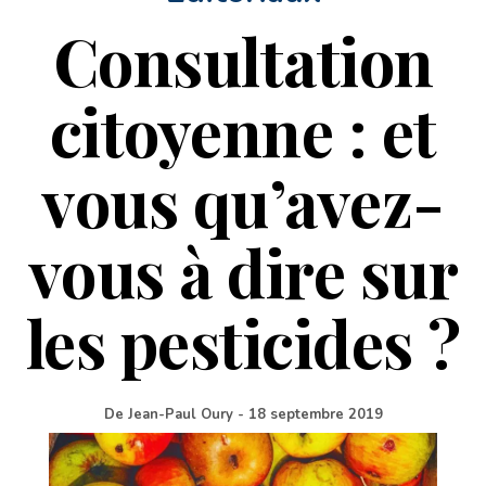
Consultation
citoyenne : et
vous qu’avez-
vous à dire sur
les pesticides ?
De
Jean-Paul Oury
-
18 septembre 2019