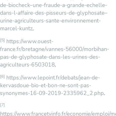
de-biocheck–une-fraude-a-grande-echelle-
dans-l-affaire-des-pisseurs-de-glyphosate–
urine-agriculteurs-sante-environnement-
marcel-kuntz
.
[5]
https://www.ouest-
france.fr/bretagne/vannes-56000/morbihan-
pas-de-glyphosate-dans-les-urines-des-
agriculteurs-6503018
.
[6]
https://www.lepoint.fr/debats/jean-de-
kervasdoue-bio-et-bon-ne-sont-pas-
synonymes-16-09-2019-2335962_2.php
.
[7]
https://www.francetvinfo.fr/economie/emploi/met