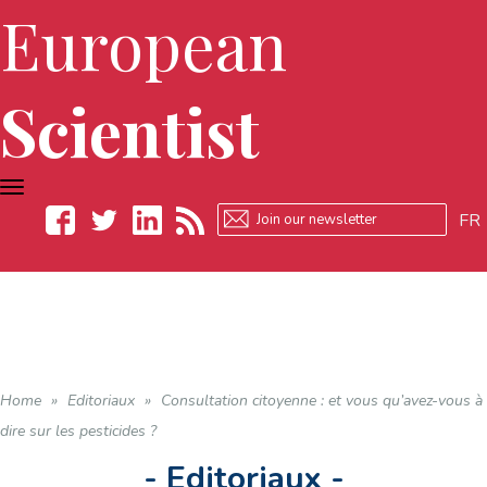
European
Scientist
TOGGLE
NAVIGATION
FR
Facebook
Twitter
LinkedIn
RSS
Home
»
Editoriaux
»
Consultation citoyenne : et vous qu’avez-vous à
dire sur les pesticides ?
- Editoriaux -