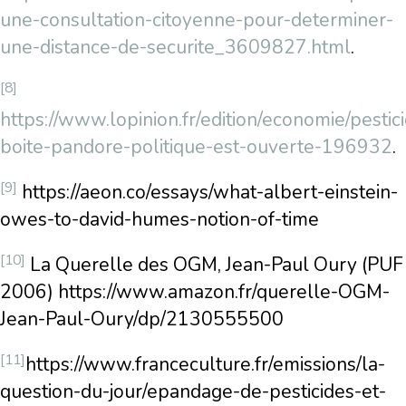
une-consultation-citoyenne-pour-determiner-
une-distance-de-securite_3609827.html
.
[8]
https://www.lopinion.fr/edition/economie/pestic
boite-pandore-politique-est-ouverte-196932
.
[9]
https://aeon.co/essays/what-albert-einstein-
owes-to-david-humes-notion-of-time
[10]
La Querelle des OGM, Jean-Paul Oury (PUF
2006) https://www.amazon.fr/querelle-OGM-
Jean-Paul-Oury/dp/2130555500
[11]
https://www.franceculture.fr/emissions/la-
question-du-jour/epandage-de-pesticides-et-