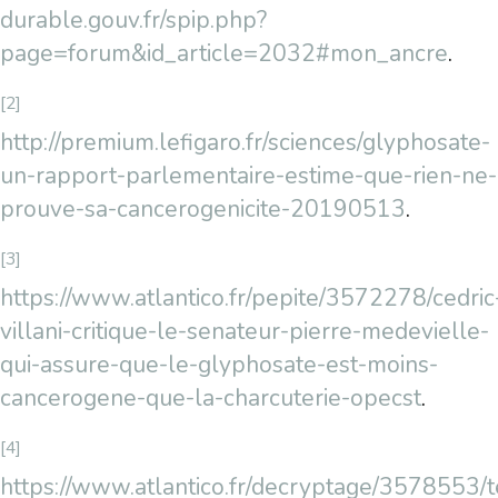
durable.gouv.fr/spip.php?
page=forum&id_article=2032#mon_ancre
.
[2]
http://premium.lefigaro.fr/sciences/glyphosate-
un-rapport-parlementaire-estime-que-rien-ne-
prouve-sa-cancerogenicite-20190513
.
[3]
https://www.atlantico.fr/pepite/3572278/cedric
villani-critique-le-senateur-pierre-medevielle-
qui-assure-que-le-glyphosate-est-moins-
cancerogene-que-la-charcuterie-opecst
.
[4]
https://www.atlantico.fr/decryptage/3578553/t