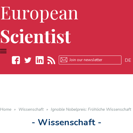
European
Scientist
TOGGLE
NAVIGATION
DE
Facebook
Twitter
LinkedIn
RSS
Home
»
Wissenschaft
»
Ignoble Nobelpreis: Fröhliche Wissenschaft
- Wissenschaft -