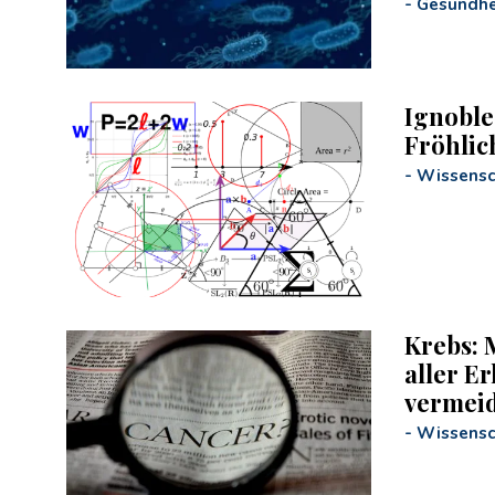
-
Gesundhe
Ignoble
Fröhlic
-
Wissensc
Krebs: M
aller E
vermei
-
Wissensc