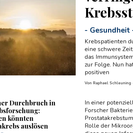
Krebsst
-
Gesundheit
Krebspatienten d
eine schwere Zeit
das Immunsystem
zur Folge. Nun ha
positiven
Von
Raphael Schleuning
er Durchbruch in
In einer potenzi
bsforschung:
Forscher Bakteri
en könnten
Prostatakrebstum
akrebs auslösen
Rolle der Mikroo