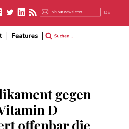
DE
ebook
Twitter
LinkedIn
RSS
t
Features
Search
for:
dikament gegen
Vitamin D
ert offenbar die