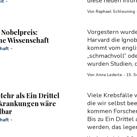
diese neuen Infor
it
-
Von
Raphael Schleuning
 Nobelpreis:
Vorgestern wurde
he Wissenschaft
Harvard die Igno
kommt vom englisc
haft
-
„schmachvoll“ od
wurden Studien, d
Von
Anna Lederle
-
15. 
ehr als Ein Drittel
Viele Krebsfälle 
rkrankungen wäre
die wir selbst be
dbar
kommen Forscher
Bis zu Ein Dritte
haft
-
werden, das lege