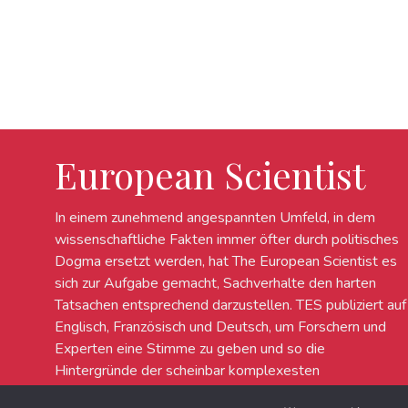
European Scientist
In einem zunehmend angespannten Umfeld, in dem
wissenschaftliche Fakten immer öfter durch politisches
Dogma ersetzt werden, hat The European Scientist es
sich zur Aufgabe gemacht, Sachverhalte den harten
Tatsachen entsprechend darzustellen. TES publiziert auf
Englisch, Französisch und Deutsch, um Forschern und
Experten eine Stimme zu geben und so die
Hintergründe der scheinbar komplexesten
wissenschaftlichen Debatten in Europa zu erleuchten.