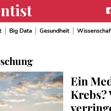
ntist
Fac
t
Big Data
Gesundheit
Wissenschaf
rschung
Ein Me
Krebs? 
verring