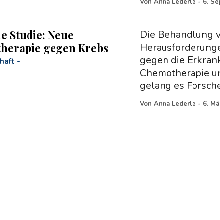
Von
Anna Lederle
-
6. S
he Studie: Neue
Die Behandlung v
herapie gegen Krebs
Herausforderunge
gegen die Erkran
haft
-
Chemotherapie und
gelang es Forsch
Von
Anna Lederle
-
6. Mä