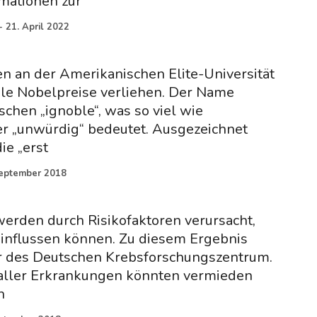
mationen zur
-
21. April 2022
n an der Amerikanischen Elite-Universität
ble Nobelpreise verliehen. Der Name
hen „ignoble“, was so viel wie
er „unwürdig“ bedeutet. Ausgezeichnet
ie „erst
September 2018
werden durch Risikofaktoren verursacht,
einflussen können. Zu diesem Ergebnis
 des Deutschen Krebsforschungszentrum.
l aller Erkrankungen könnten vermieden
n