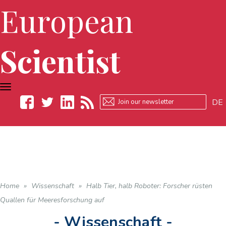
European
Scientist
TOGGLE
NAVIGATION
DE
Facebook
Twitter
LinkedIn
RSS
Home
»
Wissenschaft
»
Halb Tier, halb Roboter: Forscher rüsten
Quallen für Meeresforschung auf
- Wissenschaft -