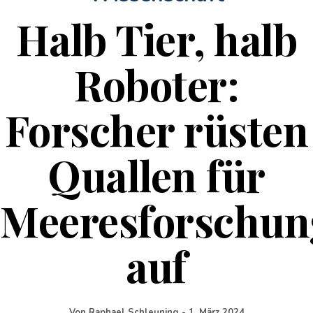
Halb Tier, halb
Roboter:
Forscher rüsten
Quallen für
Meeresforschun
auf
Von
Raphael Schleuning
-
1. März 2024