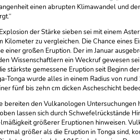
angenheit einen abrupten Klimawandel und den
gt.“
 Explosion der Stärke sieben sei mit einem Ast
 Kilometer zu vergleichen. Die Chance eines Ei
die einer großen Eruption. Der im Januar ausge
 den Wissenschaftlern ein Weckruf gewesen sein
 die stärkste gemessene Eruption seit Beginn d
a-Tonga wurde alles in einem Radius von rund
iner fünf bis zehn cm dicken Ascheschicht bedec
e bereiten den Vulkanologen Untersuchungen his
roben lassen sich durch Schwefelrückstände Hinw
lmäßigkeit größerer Eruptionen hinweisen. Vulk
ertmal größer als die Eruption in Tonga sind, 