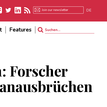
DE
ebook
Twitter
LinkedIn
RSS
t
Features
Search
for:
n: Forscher
kanausbrüchen