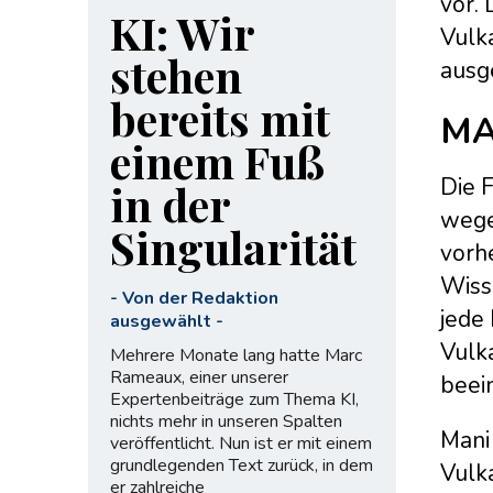
vor. 
KI: Wir
Vulk
stehen
ausg
bereits mit
MA
einem Fuß
Die 
in der
wege
Singularität
vorh
Wisse
-
Von der Redaktion
jede
ausgewählt
-
Vulk
Mehrere Monate lang hatte Marc
Rameaux, einer unserer
beei
Expertenbeiträge zum Thema KI,
nichts mehr in unseren Spalten
Mani
veröffentlicht. Nun ist er mit einem
grundlegenden Text zurück, in dem
Vulk
er zahlreiche