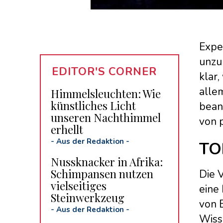
Exper
unzu
EDITOR'S CORNER
klar,
allem
Himmelsleuchten: Wie
künstliches Licht
bean
unseren Nachthimmel
von 
erhellt
-
Aus der Redaktion
-
TO
Nussknacker in Afrika:
Schimpansen nutzen
Die V
vielseitiges
eine 
Steinwerkzeug
von 
-
Aus der Redaktion
-
Wisse