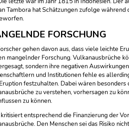
Die letzte war im Jahr 1815 in Indonesien. Der 
an Tambora hat Schätzungen zufolge während d
eworfen.
NGELNDE FORSCHUNG
Forscher gehen davon aus, dass viele leichte Er
n mangelnder Forschung. Vulkanausbrüche könn
ergesagt, sondern ihre negativen Auswirkungen
nschaftlern und Institutionen fehle es allerdi
 Eruption festzuhalten. Dabei wären besonders 
anausbrüche zu verstehen, vorhersagen zu könne
nflussen zu können.
 kritisiert entsprechend die Finanzierung der 
anausbrüche. Den Menschen sei das Risiko nicht