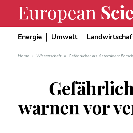
European
Scie
Energie
Umwelt
Landwirtschaf
Home
»
Wissenschaft
»
Gefährlicher als Asteroiden: Fors
Gefährlich
warnen vor v