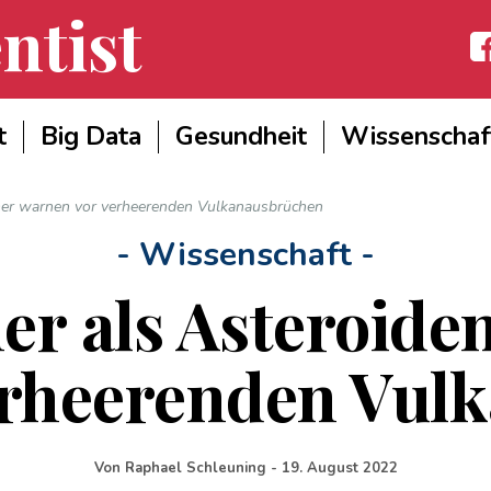
ntist
Fac
t
Big Data
Gesundheit
Wissenschaf
cher warnen vor verheerenden Vulkanausbrüchen
- Wissenschaft -
er als Asteroide
erheerenden Vul
Von
Raphael Schleuning
-
19. August 2022