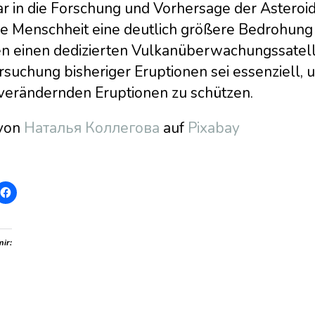
ar in die Forschung und Vorhersage der Astero
die Menschheit eine deutlich größere Bedrohung
en einen dedizierten Vulkanüberwachungssatell
rsuchung bisheriger Eruptionen sei essenziell,
verändernden Eruptionen zu schützen.
 von
Наталья Коллегова
auf
Pixabay
mir: