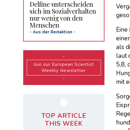
Delfine unterscheiden
Verg
sich im Sozialverhalten
gesor
nur wenig von den
Menschen
Eine
-
Aus der Redaktion
-
einem
als 
laut
-
5,8,
Join our European Scientist
Weekly Newsletter
Hung
-
mit e
Sorg
Eisp
Rege
TOP ARTICLE
hund
THIS WEEK