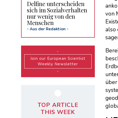
Delfine unterscheiden
ankom
sich im Sozialverhalten
von 
nur wenig von den
Exis
Menschen
also
-
Aus der Redaktion
-
sage
Bere
-
besc
Join our European Scientist
Weekly Newsletter
Erdb
-
unte
über
syst
geod
TOP ARTICLE
glob
THIS WEEK