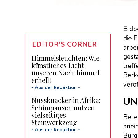
Erdb
die 
EDITOR'S CORNER
arbe
gesta
Himmelsleuchten: Wie
künstliches Licht
treff
unseren Nachthimmel
Berk
erhellt
veröf
-
Aus der Redaktion
-
UN
Nussknacker in Afrika:
Schimpansen nutzen
vielseitiges
Bei 
Steinwerkzeug
anei
-
Aus der Redaktion
-
Bürg