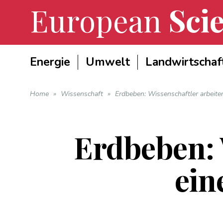
European
Scie
Energie
Umwelt
Landwirtschaf
Home
»
Wissenschaft
»
Erdbeben: Wissenschaftler arbeit
Erdbeben: 
ein