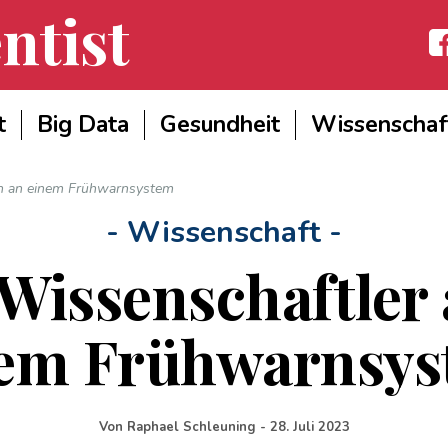
ntist
Fac
t
Big Data
Gesundheit
Wissenschaf
en an einem Frühwarnsystem
- Wissenschaft -
Wissenschaftler 
em Frühwarnsy
Von
Raphael Schleuning
-
28. Juli 2023