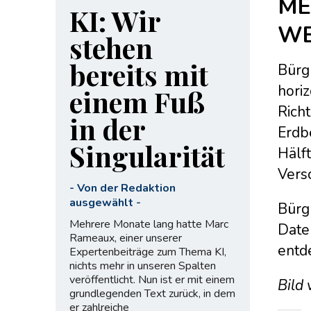
ME
KI: Wir
WE
stehen
bereits mit
Bürg
hori
einem Fuß
Richt
in der
Erdbe
Singularität
Hälft
Vers
-
Von der Redaktion
ausgewählt
-
Bürg
Mehrere Monate lang hatte Marc
Date
Rameaux, einer unserer
entd
Expertenbeiträge zum Thema KI,
nichts mehr in unseren Spalten
veröffentlicht. Nun ist er mit einem
Bild
grundlegenden Text zurück, in dem
er zahlreiche