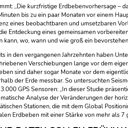
mt: „Die kurzfristige Erdbebenvorhersage – das
Minuten bis zu ein paar Monaten vor einem Haup
tenz eines beobachtbaren und umsetzbaren Vorlä
 die Entdeckung eines gemeinsamen vorbereite
n kann, wo, wann und wie groß ein bevorstehen
its in den vergangenen Jahrzehnten haben Unte
hriebenen Verschiebungen lange vor dem eigentl
eben sind daher sogar Monate vor dem eigentl
rhalb der Erde messbar. So untersuchten Seism
 3.000 GPS Sensoren: „In dieser Studie präsent
ematische Analyse der Veränderungen der horiz
ätischen Stationen, die mit dem Global Position
alen Erdbeben mit einer Stärke von mehr als 7