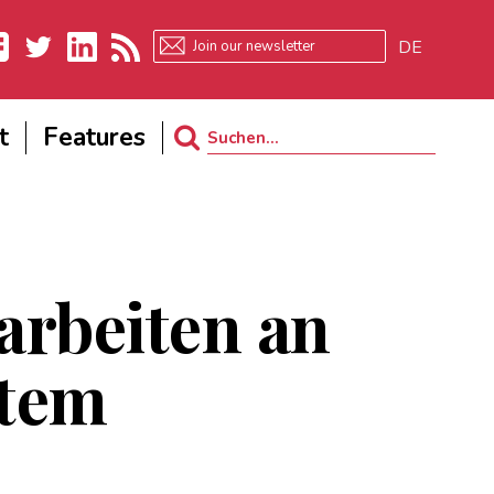
DE
ebook
Twitter
LinkedIn
RSS
t
Features
Search
for:
arbeiten an
stem