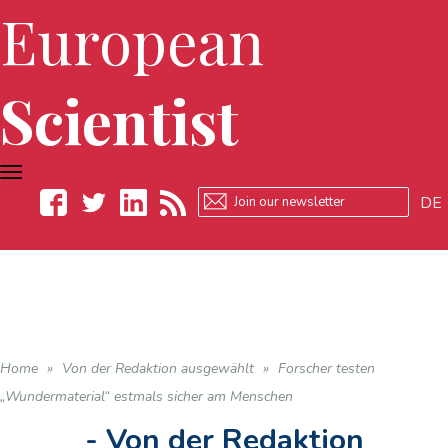
European
Scientist
TOGGLE
NAVIGATION
DE
Facebook
Twitter
LinkedIn
RSS
Home
»
Von der Redaktion ausgewählt
»
Forscher testen
„Wundermaterial“ estmals sicher am Menschen
- Von der Redaktion