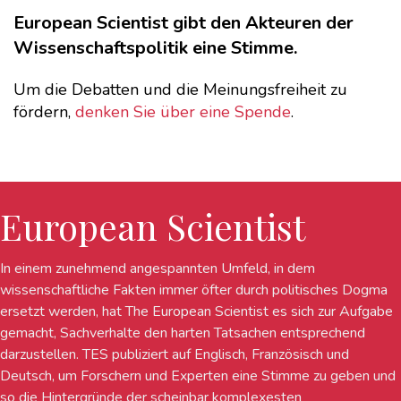
European Scientist gibt den Akteuren der
Wissenschaftspolitik eine Stimme.
Um die Debatten und die Meinungsfreiheit zu
fördern,
denken Sie über eine Spende
.
European Scientist
In einem zunehmend angespannten Umfeld, in dem
wissenschaftliche Fakten immer öfter durch politisches Dogma
ersetzt werden, hat The European Scientist es sich zur Aufgabe
gemacht, Sachverhalte den harten Tatsachen entsprechend
darzustellen. TES publiziert auf Englisch, Französisch und
Deutsch, um Forschern und Experten eine Stimme zu geben und
so die Hintergründe der scheinbar komplexesten