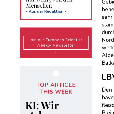
Gebi
Menschen
behe
-
Aus der Redaktion
-
sehr
stam
durc
-
Nord
Join our European Scientist
Weekly Newsletter
weite
-
Alpe
Balka
LB
TOP ARTICLE
Den 
THIS WEEK
baye
KI: Wir
fleis
Bleim