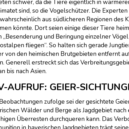
eten schwer, da die Tiere eigentlich in wärmer
imatet sind, so die Vogelschützer. Die Experten
 wahrscheinlich aus südlicheren Regionen des Ko
men könnte. Dort seien einige dieser Tiere heim
h „Besenderung und Beringung einzelner Vögel w
ostalpen fliegen“. So halten sich gerade Jung
r von den heimischen Brutgebieten entfernt auf
n. Generell erstreckt sich das Verbreitungsgeb
n bis nach Asien.
V-AUFRUF: GEIER-SICHTUN
Beobachtungen zufolge sei der gesichtete Geier
rischen Wälder und Berge als Jagdgebiet nach
chigen Überresten durchqueren kann. Das Verbot
unition in bayerischen Jagdgebieten trägt seinen