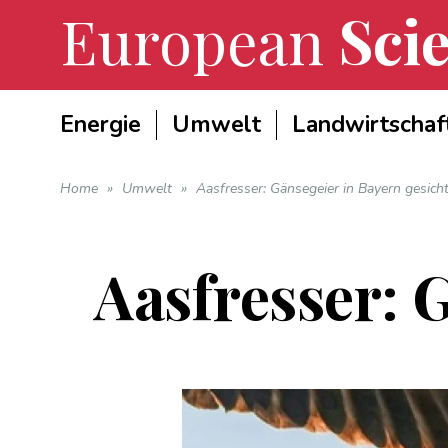
European
Scie
Energie
Umwelt
Landwirtschaf
Home
»
Umwelt
»
Aasfresser: Gänsegeier in Bayern gesicht
Aasfresser: 