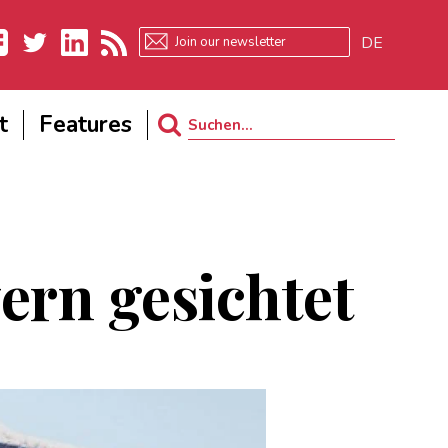
DE
ebook
Twitter
LinkedIn
RSS
t
Features
Search
for:
ern gesichtet