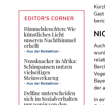
Kürz
Gast 
EDITOR'S CORNER
beri
Himmelsleuchten: Wie
NI
künstliches Licht
unseren Nachthimmel
erhellt
Auch
-
Aus der Redaktion
-
wurd
relat
Nussknacker in Afrika:
Schimpansen nutzen
Berc
vielseitiges
Vogel
Steinwerkzeug
Baye
-
Aus der Redaktion
-
der a
Delfine unterscheiden
sich im Sozialverhalten
In ei
nur wenig von den