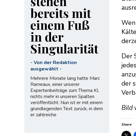
stehen
ausr
bereits mit
einem Fuß
Wenn 
Kält
in der
derz
Singularität
Der 
-
Von der Redaktion
jedes
ausgewählt
-
anzu
Mehrere Monate lang hatte Marc
der 
Rameaux, einer unserer
Expertenbeiträge zum Thema KI,
Verb
nichts mehr in unseren Spalten
veröffentlicht. Nun ist er mit einem
Bild
grundlegenden Text zurück, in dem
er zahlreiche
Share