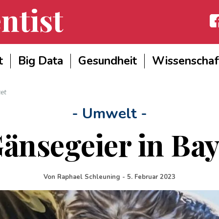
ntist
Fac
t
Big Data
Gesundheit
Wissenschaf
et
- Umwelt -
Gänsegeier in Bay
Von
Raphael Schleuning
-
5. Februar 2023