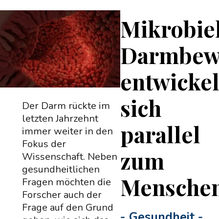
Mikrobie
Darmbew
entwicke
sich
Der Darm rückte im
letzten Jahrzehnt
parallel
immer weiter in den
Fokus der
zum
Wissenschaft. Neben
gesundheitlichen
Mensche
Fragen möchten die
Forscher auch der
Frage auf den Grund
-
Gesundheit
-