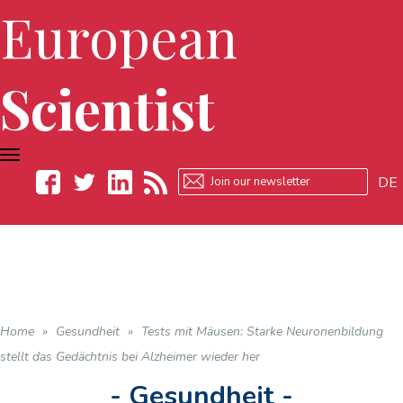
European
Scientist
TOGGLE
NAVIGATION
DE
Facebook
Twitter
LinkedIn
RSS
Home
»
Gesundheit
»
Tests mit Mäusen: Starke Neuronenbildung
stellt das Gedächtnis bei Alzheimer wieder her
- Gesundheit -