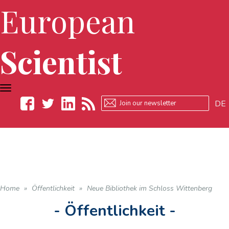
European
Scientist
TOGGLE
NAVIGATION
DE
Facebook
Twitter
LinkedIn
RSS
Home
»
Öffentlichkeit
»
Neue Bibliothek im Schloss Wittenberg
- Öffentlichkeit -