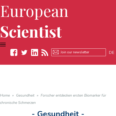
European
Scientist
TOGGLE
NAVIGATION
DE
Facebook
Twitter
LinkedIn
RSS
Home
»
Gesundheit
»
Forscher entdecken ersten Biomarker für
chronische Schmerzen
- Gesundheit -