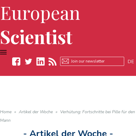
European
Scientist
TOGGLE
NAVIGATION
DE
Facebook
Twitter
LinkedIn
RSS
Home
»
Artikel der Woche
»
Verhütung: Fortschritte bei Pille für den
Mann
- Artikel der Woche -