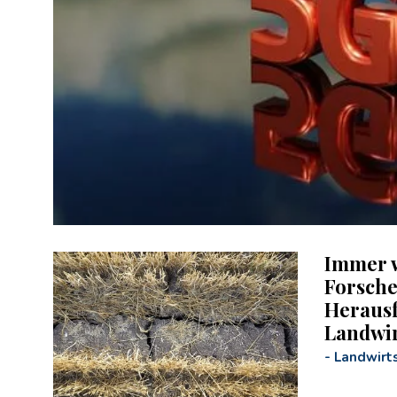
Immer w
Forsche
Herausf
Landwir
-
Landwirts