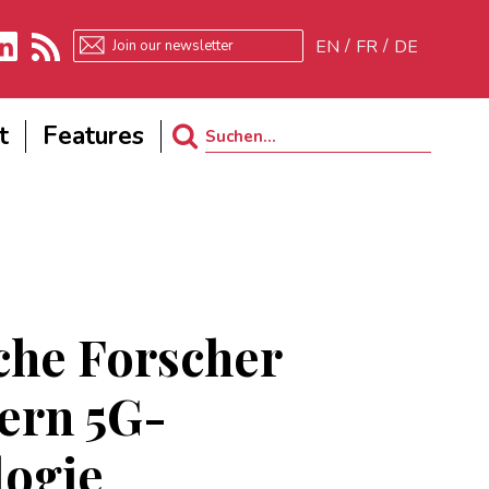
EN
FR
DE
kedIn
RSS
t
Features
Search
for:
che Forscher
ern 5G-
logie