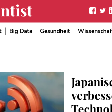
ntist
Facebook
Twitter
Lin
t
Big Data
Gesundheit
Wissenschaf
Japanis
verbess
Techno