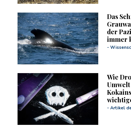
Das Sc
Grauwal
der Paz
immer k
-
Wissensc
Wie Dr
Umwelt 
Kokain
wichtig
-
Artikel d