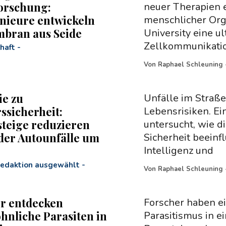
orschung:
neuer Therapien e
nieure entwickeln
menschlicher Org
bran aus Seide
University eine u
Zellkommunikati
haft
-
Von
Raphael Schleuning
ie zu
Unfälle im Straß
ssicherheit:
Lebensrisiken. Ei
teige reduzieren
untersucht, wie 
der Autounfälle um
Sicherheit beeinf
Intelligenz und
Redaktion ausgewählt
-
Von
Raphael Schleuning
r entdecken
Forscher haben e
nliche Parasiten in
Parasitismus in ei