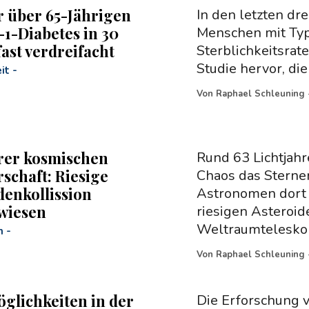
r über 65-Jährigen
In den letzten dre
-1-Diabetes in 30
Menschen mit Typ
fast verdreifacht
Sterblichkeitsrat
Studie hervor, di
it
-
Von
Raphael Schleuning
rer kosmischen
Rund 63 Lichtjahr
schaft: Riesige
Chaos das Sterne
denkollission
Astronomen dort 
wiesen
riesigen Asteroi
Weltraumteleskop
m
-
Von
Raphael Schleuning
glichkeiten in der
Die Erforschung 