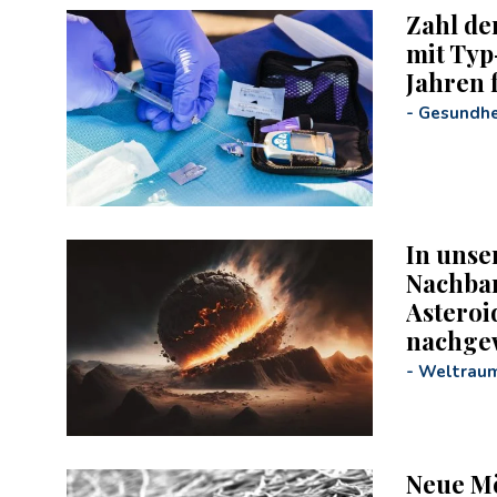
Zahl de
mit Typ
Jahren 
-
Gesundhe
In unse
Nachbar
Asteroi
nachge
-
Weltrau
Neue Mö