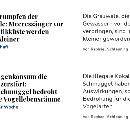
hrumpfen der
Die Grauwale, di
e: Meeressäuger vor
Gewässern vor de
ifikküste werden
verbringen, sind i
leiner
kleiner geworden.
haft
-
Von
Raphael Schleuning
ogenkonsum die
Die illegale Kok
zerstört:
Schmuggel haben 
schmuggel bedroht
Auswirkungen, so
e Vogellebensräume
Bedrohung für di
Vogelarten
er Woche
-
Von
Raphael Schleuning