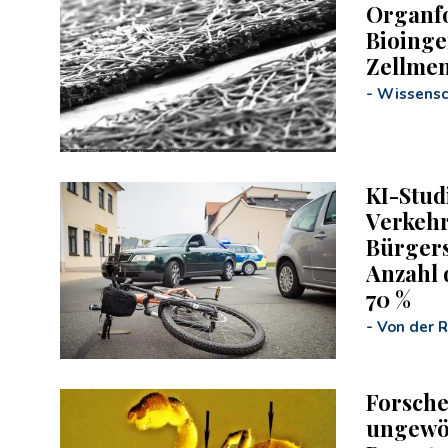
Organf
Bioinge
Zellmem
-
Wissensc
KI-Stud
Verkehr
Bürgers
Anzahl 
70 %
-
Von der 
Forsche
ungewöh