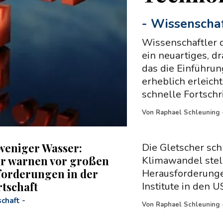
-
Wissenscha
Wissenschaftler d
ein neuartiges, d
das die Einführun
erheblich erleich
schnelle Fortschr
Von
Raphael Schleuning
eniger Wasser:
Die Gletscher sc
r warnen vor großen
Klimawandel stel
orderungen in der
Herausforderunge
tschaft
Institute in den U
chaft
-
Von
Raphael Schleuning