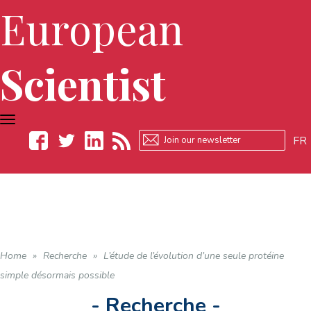
European
Scientist
TOGGLE
NAVIGATION
FR
Facebook
Twitter
LinkedIn
RSS
Home
»
Recherche
»
L’étude de l’évolution d’une seule protéine
simple désormais possible
- Recherche -