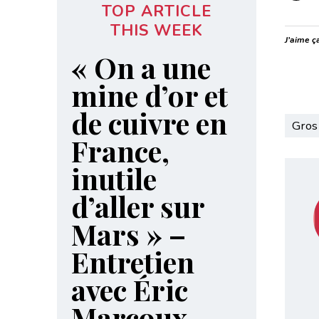
TOP ARTICLE
THIS WEEK
J’aime ça
« On a une
mine d’or et
de cuivre en
Gros
France,
inutile
d’aller sur
Mars » –
Entretien
avec Éric
Marcoux