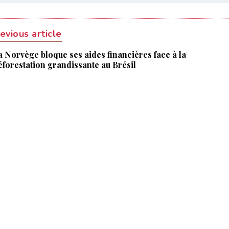
evious article
a Norvège bloque ses aides financières face à la
éforestation grandissante au Brésil