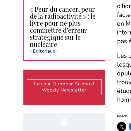
d’ho
« Peur du cancer, peur
facte
de la radioactivité » : le
livre pour ne plus
en Ma
commettre d’erreur
inte
stratégique sur le
pas é
nucléaire
-
Editoriaux
-
Les 
lesqu
opule
-
trouv
Join our European Scientist
étude
Weekly Newsletter
-
homme
Share