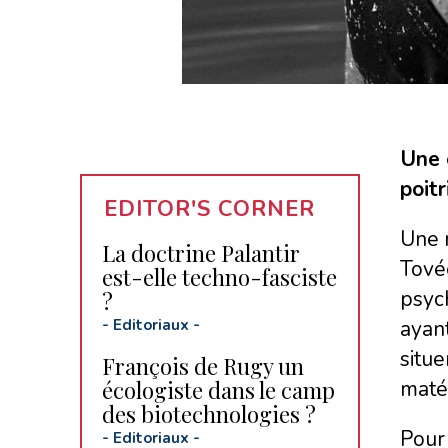
Une 
poit
EDITOR'S CORNER
Une 
La doctrine Palantir
Tovée
est-elle techno-fasciste
psyc
?
-
Editoriaux
-
ayant
situe
François de Rugy un
écologiste dans le camp
matér
des biotechnologies ?
Pour 
-
Editoriaux
-