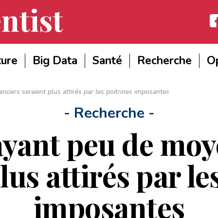
ntist
Fac
ture
Big Data
Santé
Recherche
Op
iers seraient plus attirés par les poitrines imposantes
- Recherche -
yant peu de moye
lus attirés par le
imposantes