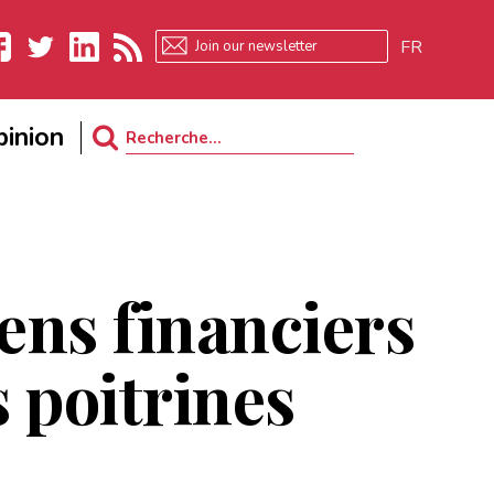
FR
ebook
Twitter
LinkedIn
RSS
inion
Search
for:
ns financiers
s poitrines