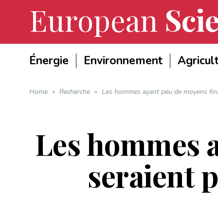
European
Scie
Énergie
Environnement
Agricul
Home
»
Recherche
»
Les hommes ayant peu de moyens financ
Les hommes a
seraient p