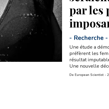
par les 
imposa
-
Recherche
-
Une étude a démo
préfèrent les fem
résultat imputable
Une nouvelle déc
De
European Scientist
-
2