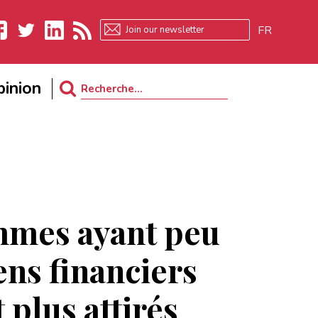
FR
ebook
Twitter
LinkedIn
RSS
inion
Search
for:
mmes ayant peu
ns financiers
 plus attirés