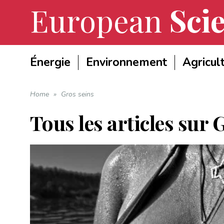
European
Scie
Énergie
Environnement
Agricul
Home
»
Gros seins
Tous les articles sur
G