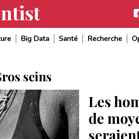
ntist
Fac
ture
Big Data
Santé
Recherche
Op
ros seins
Les ho
de moye
seraient