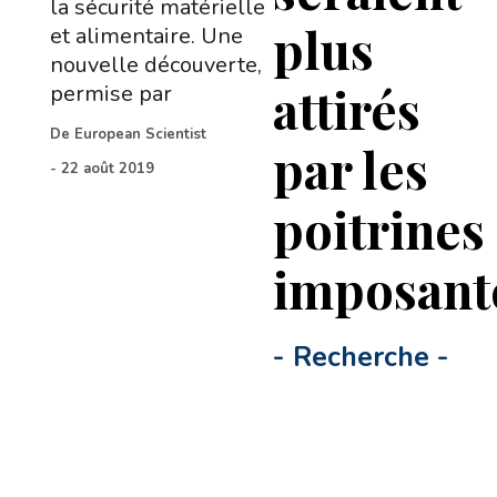
la sécurité matérielle
plus
et alimentaire. Une
nouvelle découverte,
attirés
permise par
De
European Scientist
par les
-
22 août 2019
poitrines
imposant
-
Recherche
-