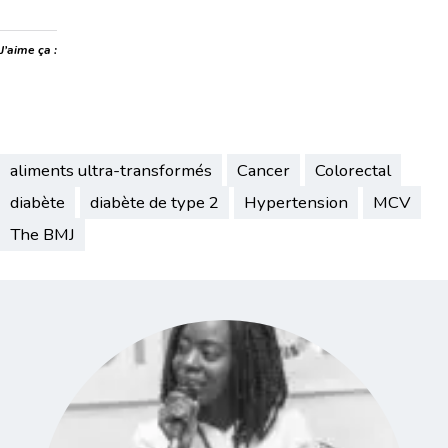
J’aime ça :
aliments ultra-transformés
Cancer
Colorectal
diabète
diabète de type 2
Hypertension
MCV
The BMJ