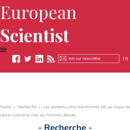
European
Scientist
TOGGLE
NAVIGATION
FR
Facebook
Twitter
LinkedIn
RSS
Home
»
Recherche
»
Les aliments ultra-transformés liés au risque de
cancer colorectal chez les hommes (étude)
- Recherche -