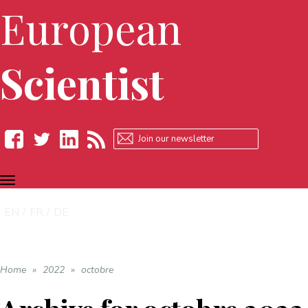
European
Scientist
TOGGLE
Facebook
Twitter
LinkedIn
RSS
NAVIGATION
EN
FR
DE
Home
»
2022
»
octobre