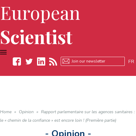
European
Scientist
TOGGLE
NAVIGATION
FR
Facebook
Twitter
LinkedIn
RSS
Home
»
Opinion
»
Rapport parlementaire sur les agences sanitaires :
le « chemin de la confiance » est encore loin ! (Première partie)
- Opinion -