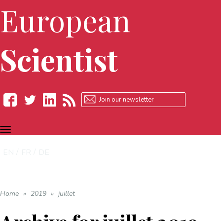
European
Scientist
TOGGLE
Facebook
Twitter
LinkedIn
RSS
NAVIGATION
EN
FR
DE
Home
»
2019
»
juillet