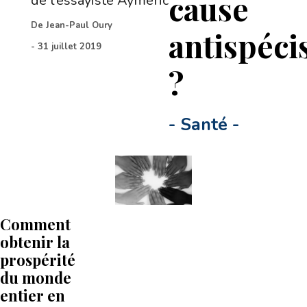
cause
de l’essayiste Aymeric
De
Jean-Paul Oury
antispéci
-
31 juillet 2019
?
-
Santé
-
Comment
obtenir la
prospérité
du monde
entier en