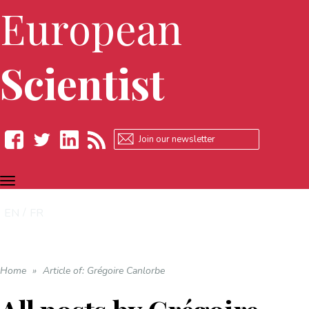
European
Scientist
TOGGLE
Facebook
Twitter
LinkedIn
RSS
NAVIGATION
EN
FR
Home
»
Article of: Grégoire Canlorbe