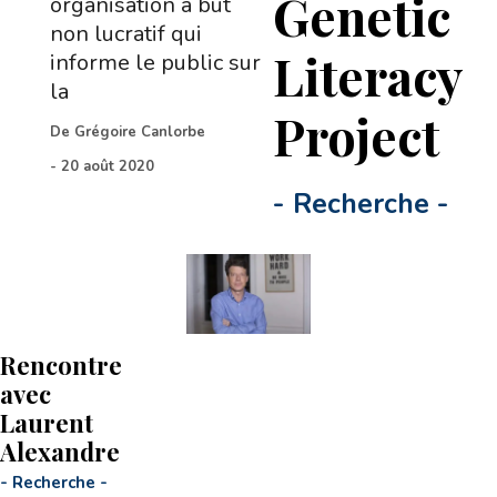
Genetic
organisation à but
non lucratif qui
Literacy
informe le public sur
la
Project
De
Grégoire Canlorbe
-
20 août 2020
-
Recherche
-
Rencontre
avec
Laurent
Alexandre
-
Recherche
-