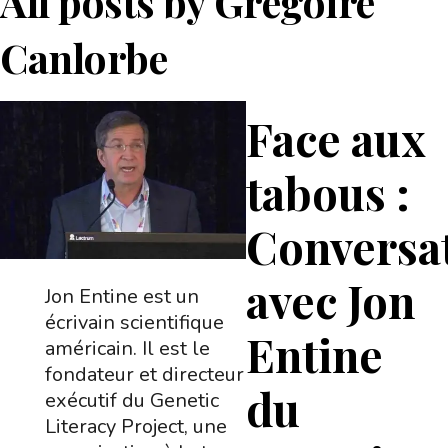
All posts by
Grégoire
Canlorbe
Face aux
tabous :
Conversa
avec Jon
Jon Entine est un
écrivain scientifique
Entine
américain. Il est le
fondateur et directeur
du
exécutif du Genetic
Literacy Project, une