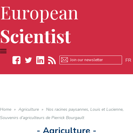
European
Scientist
TOGGLE
NAVIGATION
FR
Facebook
Twitter
LinkedIn
RSS
Home
»
Agriculture
»
Nos racines paysannes, Louis et Lucienne,
Souvenirs d’agriculteurs de Pierrick Bourgault
- Agriculture -