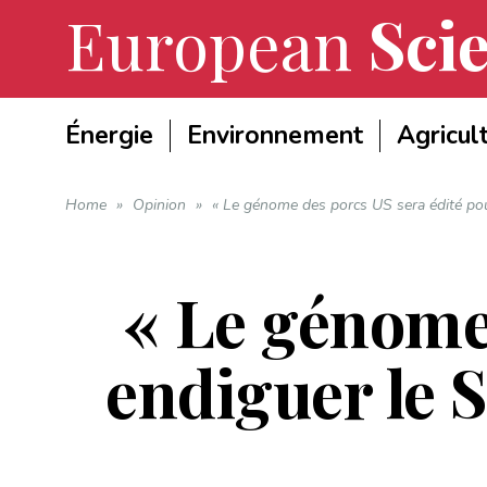
European
Scie
Énergie
Environnement
Agricul
Home
»
Opinion
»
« Le génome des porcs US sera édité pou
« Le génome
endiguer le 