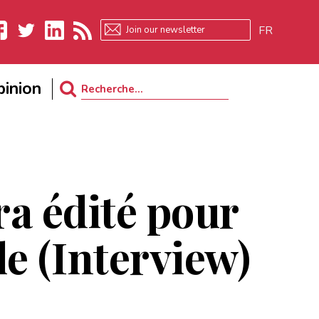
FR
ebook
Twitter
LinkedIn
RSS
inion
Search
for:
a édité pour
e (Interview)