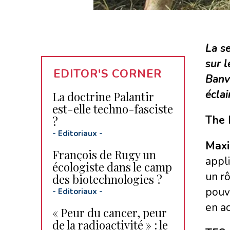
La se
sur 
EDITOR'S CORNER
Banvi
éclai
La doctrine Palantir
est-elle techno-fasciste
The 
?
-
Editoriaux
-
Maxi
François de Rugy un
appli
écologiste dans le camp
un rô
des biotechnologies ?
pouvo
-
Editoriaux
-
en ac
« Peur du cancer, peur
de la radioactivité » : le