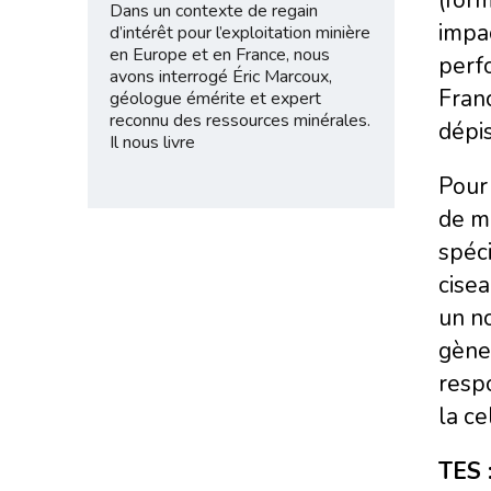
Dans un contexte de regain
impac
d’intérêt pour l’exploitation minière
en Europe et en France, nous
perfo
avons interrogé Éric Marcoux,
Franc
géologue émérite et expert
reconnu des ressources minérales.
dépis
Il nous livre
Pour 
de mo
spéc
cisea
un no
gène 
respo
la ce
TES 