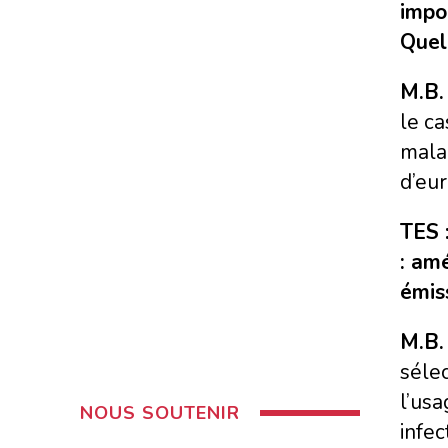
impo
Quel
M.B.
le ca
malad
d’eur
TES 
: amé
émis
M.B.
sélec
l’usa
NOUS SOUTENIR
infec