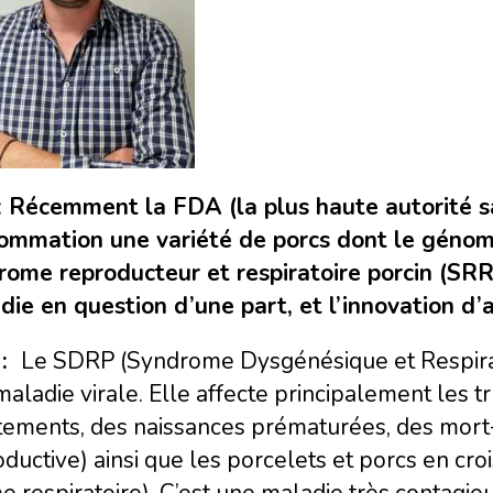
: Récemment la FDA (la plus haute autorité sa
ommation une variété de porcs dont le génome
rome reproducteur et respiratoire porcin (SRR
die en question d’une part, et l’innovation d’
:
Le SDRP (Syndrome Dysgénésique et Respirato
aladie virale. Elle affecte principalement les 
tements, des naissances prématurées, des mort-
ductive) ainsi que les porcelets et porcs en cro
e respiratoire). C’est une maladie très contagieus