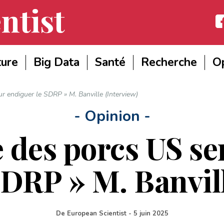
ntist
Fac
ture
Big Data
Santé
Recherche
Op
r endiguer le SDRP » M. Banville (Interview)
- Opinion -
 des porcs US ser
SDRP » M. Banvill
De
European Scientist
-
5 juin 2025