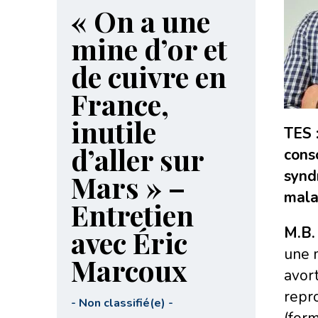
« On a une
mine d’or et
de cuivre en
France,
inutile
TES 
d’aller sur
cons
synd
Mars » –
mala
Entretien
M.B. 
avec Éric
une m
Marcoux
avor
repro
-
Non classifié(e)
-
(form