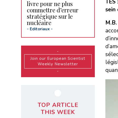
TES 
livre pour ne plus
sein
commettre d’erreur
stratégique sur le
nucléaire
M.B. 
-
Editoriaux
-
acco
d’in
d’am
-
séle
Join our European Scientist
légi
Weekly Newsletter
quant
-
TOP ARTICLE
THIS WEEK