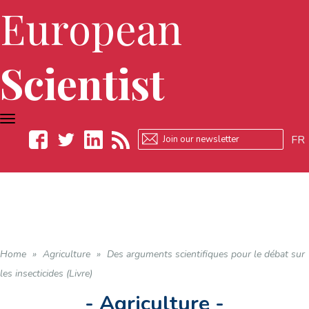
European
Scientist
TOGGLE
NAVIGATION
FR
Facebook
Twitter
LinkedIn
RSS
Home
»
Agriculture
»
Des arguments scientifiques pour le débat sur
les insecticides (Livre)
- Agriculture -