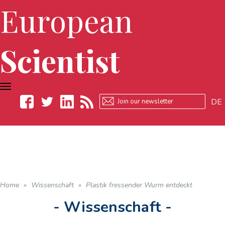
European
Scientist
TOGGLE
NAVIGATION
DE
Facebook
Twitter
LinkedIn
RSS
Home
»
Wissenschaft
»
Plastik fressender Wurm entdeckt
- Wissenschaft -