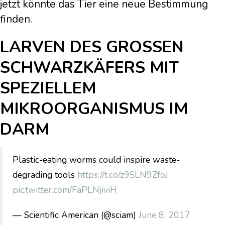
jetzt könnte das Tier eine neue Bestimmung
finden.
LARVEN DES GROSSEN S
CHWARZKÄFERS MIT S
PEZIELLEM M
IKROORGANISMUS IM D
ARM
Plastic-eating worms could inspire waste-
degrading tools
https://t.co/z9SLN9ZfoJ
pic.twitter.com/FaPLNjiviH
— Scientific American (@sciam)
June 8, 2017