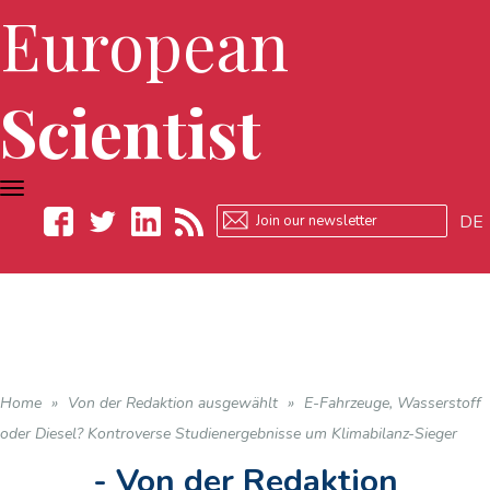
European
Scientist
TOGGLE
NAVIGATION
DE
Facebook
Twitter
LinkedIn
RSS
Home
»
Von der Redaktion ausgewählt
»
E-Fahrzeuge, Wasserstoff
oder Diesel? Kontroverse Studienergebnisse um Klimabilanz-Sieger
- Von der Redaktion