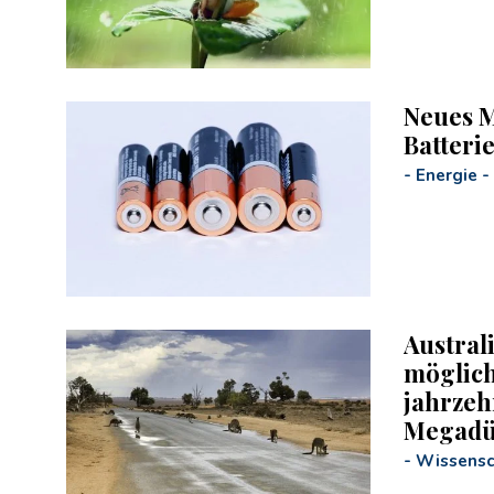
Neues M
Batteri
-
Energie
-
Austral
möglich
jahrzeh
Megadü
-
Wissensc