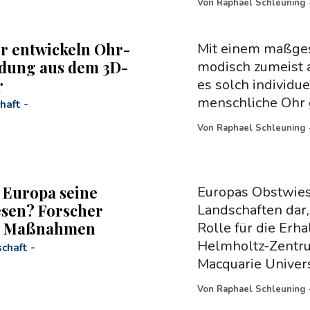
Von
Raphael Schleuning
r entwickeln Ohr-
Mit einem maßges
dung aus dem 3D-
modisch zumeist a
r
es solch individu
menschliche Ohr 
haft
-
Von
Raphael Schleuning
t Europa seine
Europas Obstwiese
sen? Forscher
Landschaften dar,
n Maßnahmen
Rolle für die Erha
Helmholtz-Zentr
chaft
-
Macquarie Univers
Von
Raphael Schleuning