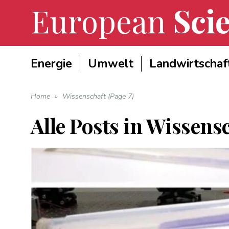
European
Scie
Energie
Umwelt
Landwirtschaf
Home
»
Wissenschaft (Page 7)
Alle Posts in
Wissensc