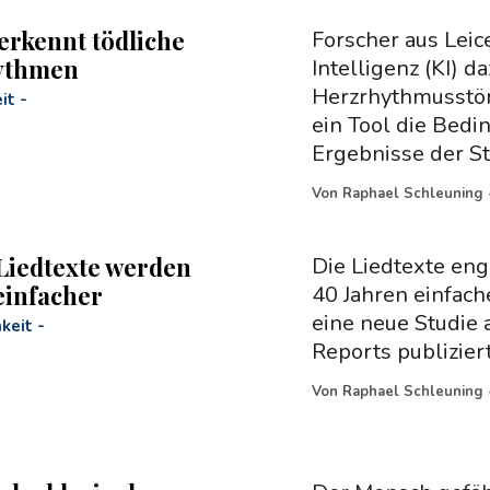
 erkennt tödliche
Forscher aus Leic
ythmen
Intelligenz (KI) d
Herzrhythmusstöru
it
-
ein Tool die Bedi
Ergebnisse der S
Von
Raphael Schleuning
 Liedtexte werden
Die Liedtexte eng
infacher
40 Jahren einfach
eine neue Studie a
hkeit
-
Reports publizier
Von
Raphael Schleuning