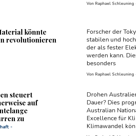
Von
Raphael Schleuning
aterial könnte
Forscher der Toky
en revolutionieren
stabilen und hoch
der als fester El
werden kann. Dies
besonders
Von
Raphael Schleuning
ien steuert
Drohen Australie
erweise auf
Dauer? Dies progn
ntelange
Australian Nation
rren zu
Excellence für K
Klimawandel kön
haft
-