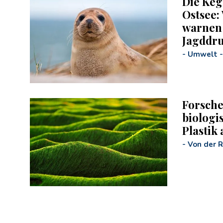
Die Keg
Ostsee:
warnen
Jagddr
-
Umwelt
-
Forsche
biologi
Plastik
-
Von der 