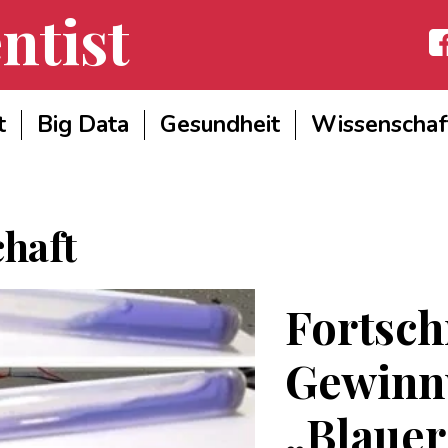
ntist
Fac
t
Big Data
Gesundheit
Wissenschaf
haft
Fortschr
Gewinn
„Blauer