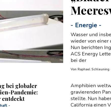
Meeres
-
Energie
-
Wasser und insb
wieder von einer
Nun berichten Ing
ACS Energy Lette
bei der
Von
Raphael Schleuning
g bei globaler
Amphibien weltwei
ien-Pandemie:
gravierenden Pand
 entdeckt
stellte. Nun habe
California einen Vi
haft
-