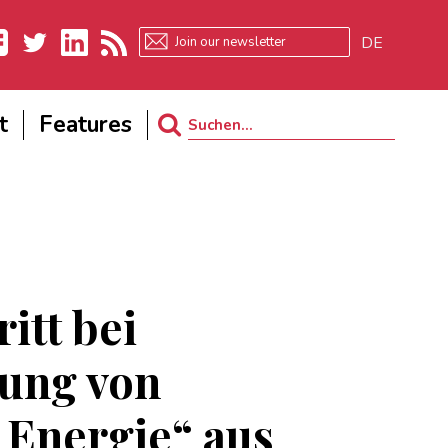
DE
ebook
Twitter
LinkedIn
RSS
t
Features
Search
for:
itt bei
ung von
 Energie“ aus