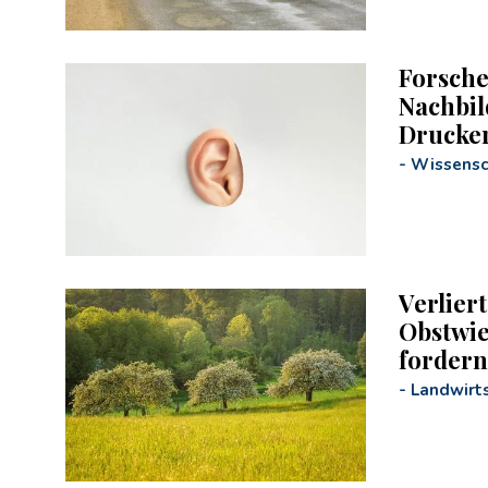
Forsche
Nachbil
Drucke
-
Wissensc
Verlier
Obstwie
forder
-
Landwirts