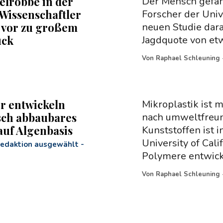
elrobbe in der
Der Mensch gefäh
 Wissenschaftler
Forscher der Univ
 vor zu großem
neuen Studie darau
uck
Jagdquote von etw
Von
Raphael Schleuning
r entwickeln
Mikroplastik ist 
sch abbaubares
nach umweltfreun
 auf Algenbasis
Kunststoffen ist 
University of Cal
Redaktion ausgewählt
-
Polymere entwicke
Von
Raphael Schleuning