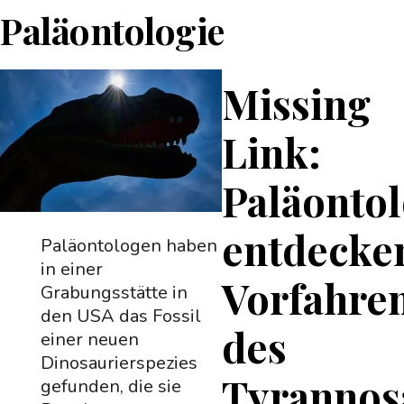
Paläontologie
Missing
Link:
Paläonto
entdecke
Paläontologen haben
in einer
Vorfahre
Grabungsstätte in
den USA das Fossil
des
einer neuen
Dinosaurierspezies
Tyrannos
gefunden, die sie