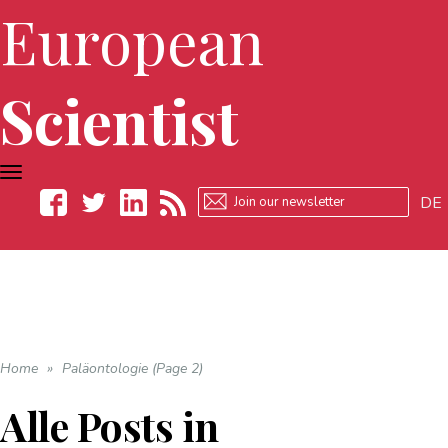
European
Scientist
TOGGLE
NAVIGATION
DE
Facebook
Twitter
LinkedIn
RSS
Home
»
Paläontologie (Page 2)
Alle Posts in