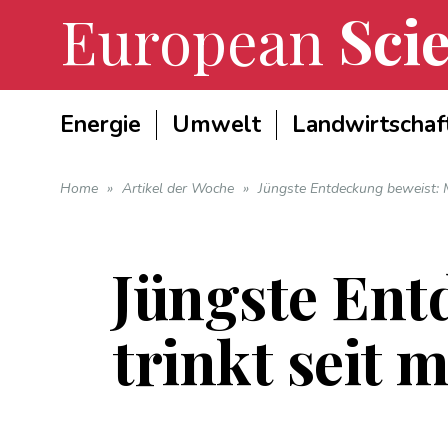
European
Scie
Energie
Umwelt
Landwirtschaf
Home
»
Artikel der Woche
»
Jüngste Entdeckung beweist: M
Jüngste Ent
trinkt seit