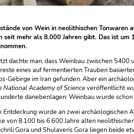
stände von Wein in neolithischen Tonwaren a
n seit mehr als 8.000 Jahren gibt. Das ist um 
enommen.
jetzt dachte man, dass Weinbau zwischen 5400 u
reste eines auf fermentierten Trauben basiert
s-Gebirge im Iran gefunden. Aber ein archäolog
he National Academy of Science
veröffentlicht w
hunderte danebenlagen: Weinbau wurde schon v
e Entdeckung wurde an zwei archäologischen A
ke von 8.100 bis 6.600 Jahre alten neolithisch
chrili Gora und Shulaveris Gora liegen beide e