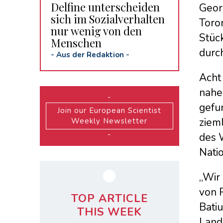
Delfine unterscheiden
Geor
sich im Sozialverhalten
Toro
nur wenig von den
Stüc
Menschen
durc
-
Aus der Redaktion
-
Acht
nahe
-
gefu
Join our European Scientist
ziem
Weekly Newsletter
-
des W
Natio
„Wir
von 
TOP ARTICLE
Batiu
THIS WEEK
Land