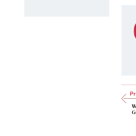
Pr
W
G