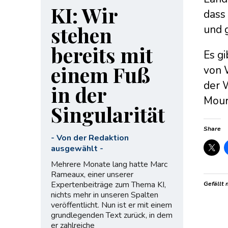
KI: Wir
dass
stehen
und 
bereits mit
Es gi
einem Fuß
von 
der 
in der
Mour
Singularität
Share
-
Von der Redaktion
ausgewählt
-
Mehrere Monate lang hatte Marc
Rameaux, einer unserer
Expertenbeiträge zum Thema KI,
Gefällt 
nichts mehr in unseren Spalten
veröffentlicht. Nun ist er mit einem
grundlegenden Text zurück, in dem
er zahlreiche