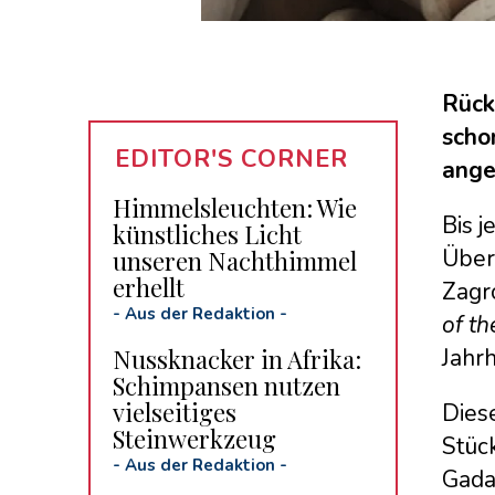
Rück
scho
EDITOR'S CORNER
ang
Himmelsleuchten: Wie
Bis 
künstliches Licht
Über
unseren Nachthimmel
erhellt
Zagro
-
Aus der Redaktion
-
of t
Nussknacker in Afrika:
Jahr
Schimpansen nutzen
vielseitiges
Dies
Steinwerkzeug
Stüc
-
Aus der Redaktion
-
Gada