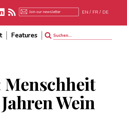
EN
FR
DE
kedIn
RSS
t
Features
Search
for:
: Menschheit
 Jahren Wein