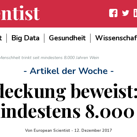
ntist
Facebook
Twitter
Lin
t
Big Data
Gesundheit
Wissenschaf
enschheit trinkt seit mindestens 8.000 Jahren Wein
- Artikel der Woche -
deckung beweist
 mindestens 8.000
Von
European Scientist
-
12. Dezember 2017