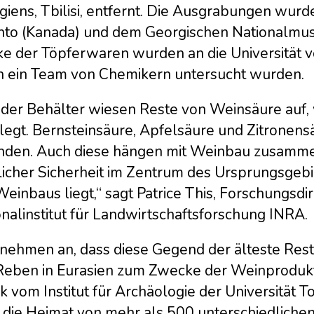
giens, Tbilisi, entfernt. Die Ausgrabungen wur
nto (Kanada) und dem Georgischen Nationalmu
ke der Töpferwaren wurden an die Universität v
h ein Team von Chemikern untersucht wurden.
 der Behälter wiesen Reste von Weinsäure auf
legt. Bernsteinsäure, Apfelsäure und Zitronens
nden. Auch diese hängen mit Weinbau zusammen.
licher Sicherheit im Zentrum des Ursprungsgeb
einbaus liegt,“ sagt Patrice This, Forschungsd
nalinstitut für Landwirtschaftsforschung INRA.
 nehmen an, dass diese Gegend der älteste Res
Reben in Eurasien zum Zwecke der Weinprodukti
k vom Institut für Archäologie der Universität T
 die Heimat von mehr als 500 unterschiedlichen