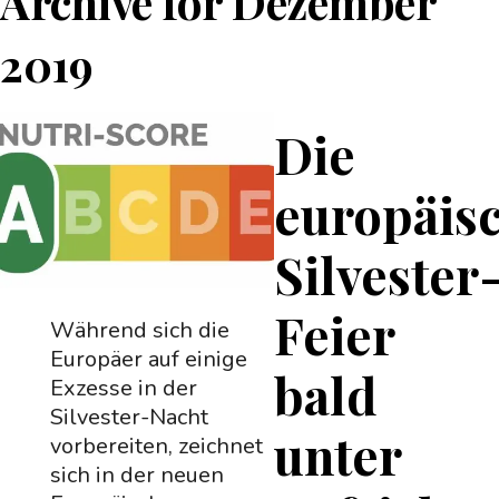
Archive for
Dezember
2019
Die
europäis
Silvester
Feier
Während sich die
Europäer auf einige
bald
Exzesse in der
Silvester-Nacht
unter
vorbereiten, zeichnet
sich in der neuen