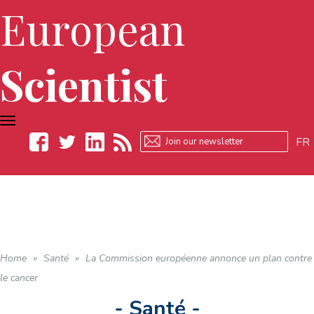
European
Scientist
TOGGLE
NAVIGATION
FR
Facebook
Twitter
LinkedIn
RSS
Home
»
Santé
»
La Commission européenne annonce un plan contre
le cancer
- Santé -