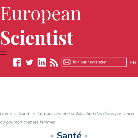
European
Scientist
TOGGLE
NAVIGATION
FR
Facebook
Twitter
LinkedIn
RSS
Home
»
Santé
»
Europe: vers une stabilisation des décès par cancer
du poumon chez les femmes
- Santé -