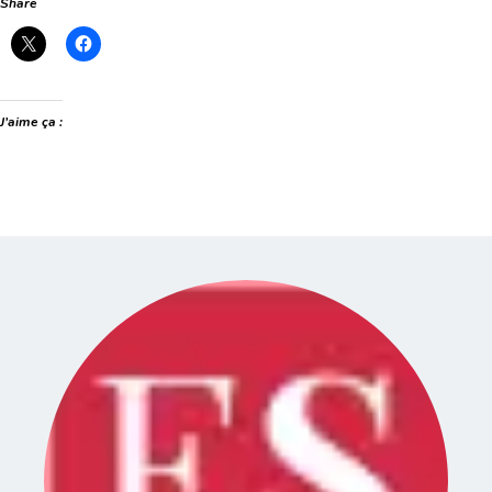
Share
J’aime ça :