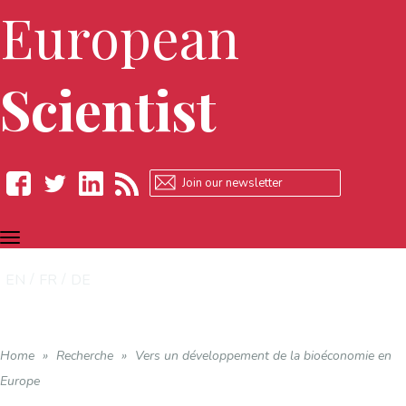
European
Scientist
TOGGLE
Facebook
Twitter
LinkedIn
RSS
NAVIGATION
EN
FR
DE
Home
»
Recherche
»
Vers un développement de la bioéconomie en
Europe