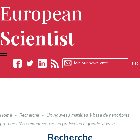
European
Scientist
TOGGLE
NAVIGATION
FR
Facebook
Twitter
LinkedIn
RSS
Home
»
Recherche
»
Un nouveau matériau à base de nanofibres
protège efficacement contre les projectiles à grande vitesse
- Recherche -