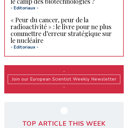
le camp des biotechnologies ?
-
Editoriaux
-
« Peur du cancer, peur de la
radioactivité » : le livre pour ne plus
commettre d’erreur stratégique sur
le nucléaire
-
Editoriaux
-
-
Join our European Scientist Weekly Newsletter
-
TOP ARTICLE THIS WEEK