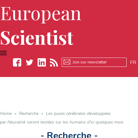
European
Scientist
TOGGLE
NAVIGATION
FR
Facebook
Twitter
LinkedIn
RSS
Home
»
Recherche
»
Les puces cérébrales développées
par Neuralink seront testées sur les humains d’ici quelques mois
- Recherche -