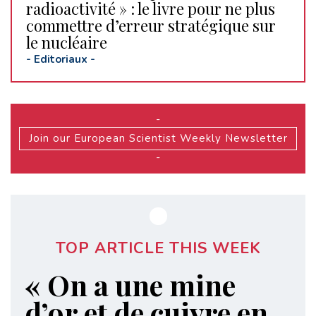
radioactivité » : le livre pour ne plus
commettre d’erreur stratégique sur
le nucléaire
-
Editoriaux
-
-
Join our European Scientist Weekly Newsletter
-
TOP ARTICLE THIS WEEK
« On a une mine
d’or et de cuivre en