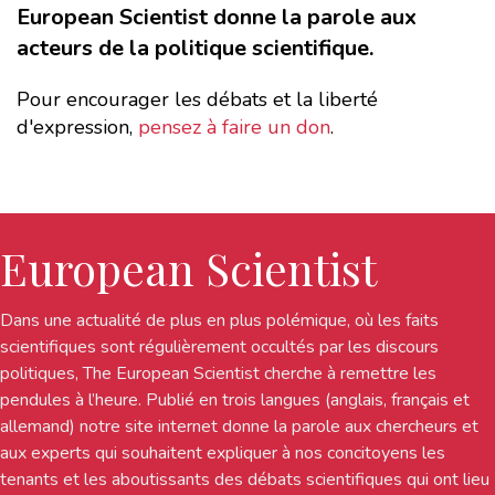
European Scientist donne la parole aux
acteurs de la politique scientifique.
Pour encourager les débats et la liberté
d'expression,
pensez à faire un don
.
European Scientist
Dans une actualité de plus en plus polémique, où les faits
scientifiques sont régulièrement occultés par les discours
politiques, The European Scientist cherche à remettre les
pendules à l’heure. Publié en trois langues (anglais, français et
allemand) notre site internet donne la parole aux chercheurs et
aux experts qui souhaitent expliquer à nos concitoyens les
tenants et les aboutissants des débats scientifiques qui ont lieu