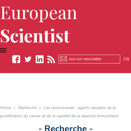
European
Scientist
TOGGLE
NAVIGATION
FR
Facebook
Twitter
LinkedIn
RSS
Home
»
Recherche
»
Les centrosomes : agents doubles de la
prolifération du cancer et de la rapidité de la réponse immunitaire
- Recherche -