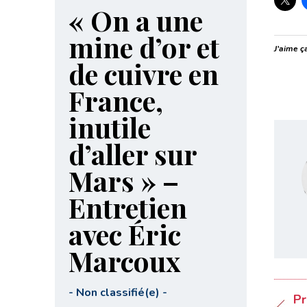
« On a une
mine d’or et
J’aime ça
de cuivre en
France,
inutile
d’aller sur
Mars » –
Entretien
avec Éric
Marcoux
-
Non classifié(e)
-
Pr