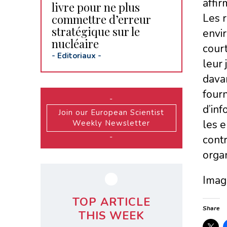
affi
livre pour ne plus
Les r
commettre d’erreur
stratégique sur le
envi
nucléaire
court
-
Editoriaux
-
leur 
davan
fourn
-
d’inf
Join our European Scientist
les 
Weekly Newsletter
-
cont
organ
Imag
TOP ARTICLE
Share
THIS WEEK