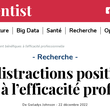
ntist
Fac
ture
Big Data
Santé
Recherche
Op
nt bénéfiques à l’efficacité professionnelle
- Recherche -
istractions posit
à l’efficacité pro
De
Gwladys Johnson
-
22 décembre 2022