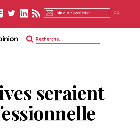
FR
ebook
Twitter
LinkedIn
RSS
inion
Search
for:
ives seraient
fessionnelle