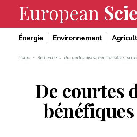
European
Scie
Énergie
Environnement
Agricul
Home
»
Recherche
»
De courtes distractions positives seraie
De courtes d
bénéfiques 