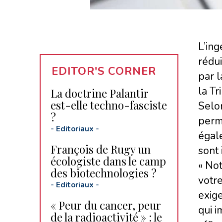
L’ing
rédui
EDITOR'S CORNER
par 
la Tr
La doctrine Palantir
est-elle techno-fasciste
Selon
?
perme
-
Editoriaux
-
égale
François de Rugy un
sont 
écologiste dans le camp
« Not
des biotechnologies ?
votre
-
Editoriaux
-
exige
« Peur du cancer, peur
qui i
de la radioactivité » : le