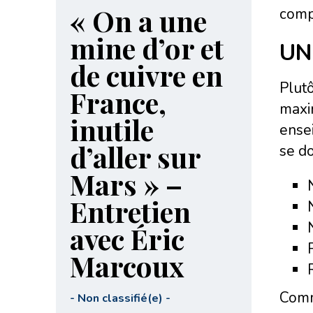
« On a une
comp
mine d’or et
UN
de cuivre en
Plutô
France,
maxim
inutile
ensei
d’aller sur
se do
Mars » –
Entretien
avec Éric
Marcoux
Comme
-
Non classifié(e)
-