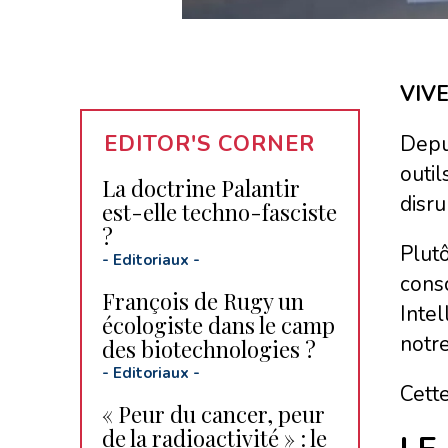
VIV
EDITOR'S CORNER
Depui
outil
La doctrine Palantir
disru
est-elle techno-fasciste
?
Plut
-
Editoriaux
-
consc
François de Rugy un
Intel
écologiste dans le camp
notre
des biotechnologies ?
-
Editoriaux
-
Cette
« Peur du cancer, peur
de la radioactivité » : le