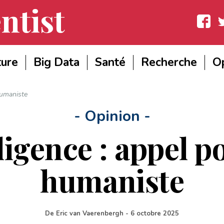
ntist
Facebook
Twit
ture
Big Data
Santé
Recherche
Op
humaniste
- Opinion -
ligence : appel p
humaniste
De
Eric van Vaerenbergh
-
6 octobre 2025