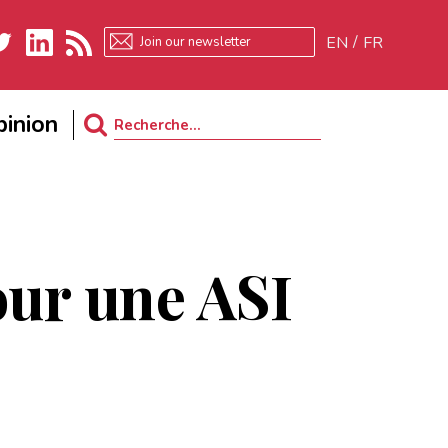
EN
FR
ter
LinkedIn
RSS
inion
Search
for:
our une ASI