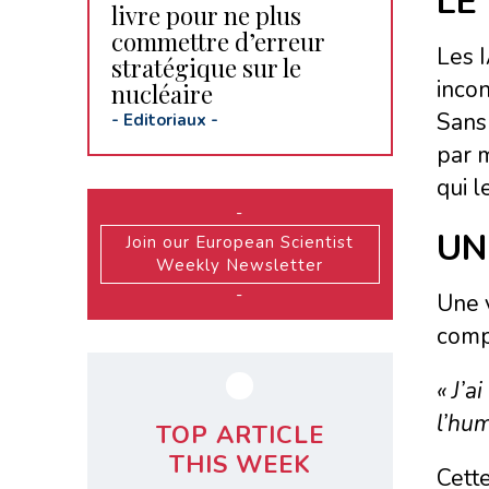
LE
livre pour ne plus
commettre d’erreur
Les I
stratégique sur le
incon
nucléaire
Sans 
-
Editoriaux
-
par m
qui l
-
UN
Join our European Scientist
Weekly Newsletter
-
Une v
compr
« J’a
l’hum
TOP ARTICLE
THIS WEEK
Cette