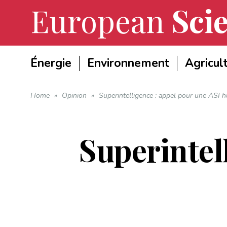
European
Scie
Énergie
Environnement
Agricul
Home
»
Opinion
»
Superintelligence : appel pour une ASI 
Superintel