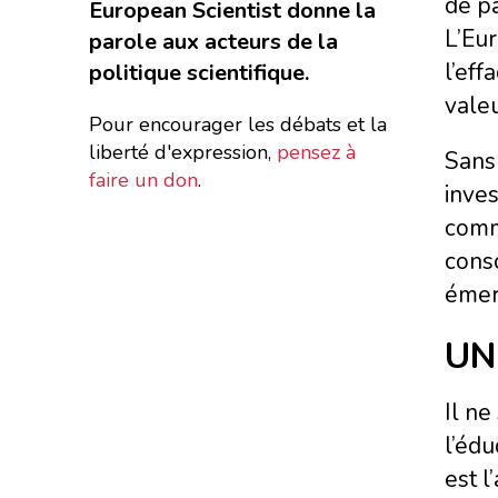
de pa
European Scientist donne la
L’Eur
parole aux acteurs de la
l’eff
politique scientifique.
valeu
Pour encourager les débats et la
liberté d'expression,
pensez à
Sans 
faire un don
.
inves
comme
consc
émer
UN
Il ne
l’éd
est l