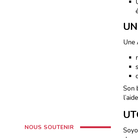
UN
Une A
Son b
l’aid
UT
NOUS SOUTENIR
Soyon