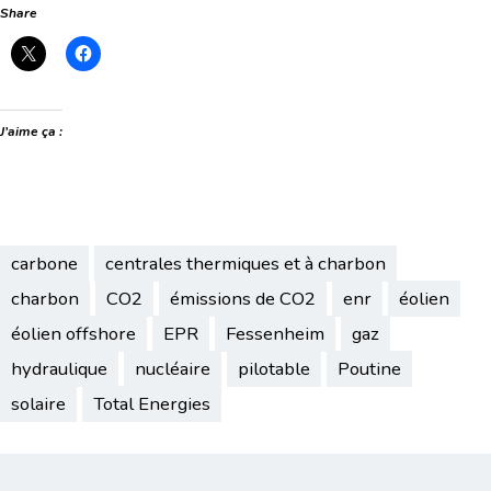
Share
J’aime ça :
carbone
centrales thermiques et à charbon
charbon
CO2
émissions de CO2
enr
éolien
éolien offshore
EPR
Fessenheim
gaz
hydraulique
nucléaire
pilotable
Poutine
solaire
Total Energies