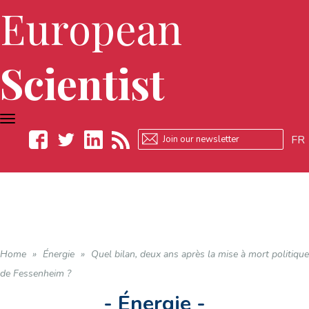
European
Scientist
TOGGLE
NAVIGATION
FR
Facebook
Twitter
LinkedIn
RSS
Home
»
Énergie
»
Quel bilan, deux ans après la mise à mort politique
de Fessenheim ?
- Énergie -