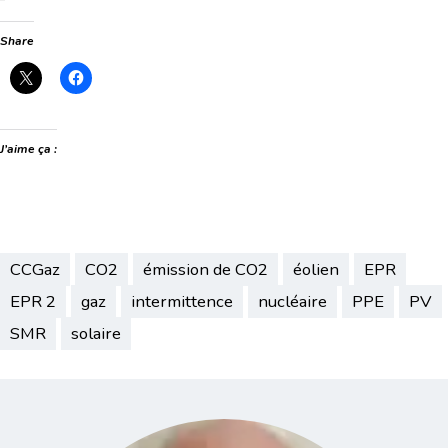
Share
J’aime ça :
CCGaz
CO2
émission de CO2
éolien
EPR
EPR 2
gaz
intermittence
nucléaire
PPE
PV
SMR
solaire