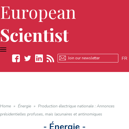
European
Scientist
TOGGLE
NAVIGATION
FR
Facebook
Twitter
LinkedIn
RSS
Home
»
Énergie
»
Production électrique nationale : Annonces
présidentielles profuses, mais lacunaires et antinomiques
- Énergie -