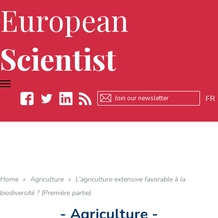
European
Scientist
TOGGLE
NAVIGATION
FR
Facebook
Twitter
LinkedIn
RSS
Home
»
Agriculture
»
L’agriculture extensive favorable à la
biodiversité ? (Première partie)
- Agriculture -