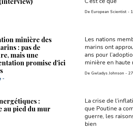
(interview)
C’est ce que
De
European Scientist
-
1
ation minière des
Les nations membr
arins : pas de
marins ont approu
re, mais une
ans pour l’adoptio
ntation promise d’ici
minière en haute 
s
De
Gwladys Johnson
-
27
e
-
nergétiques :
La crise de l’infl
e au pied du mur
que Poutine a com
guerre, les raison
bien