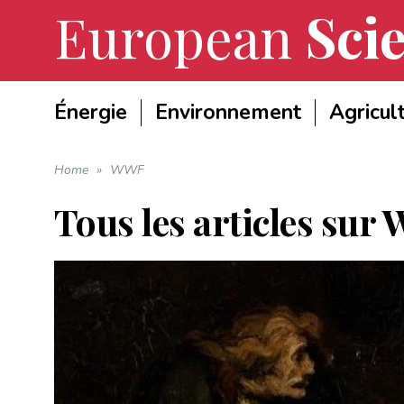
European
Scie
Énergie
Environnement
Agricul
Home
»
WWF
Tous les articles sur