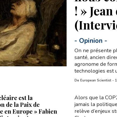
! » Jea
(Interv
-
Opinion
-
On ne présente p
santé, ancien dire
agronome de form
technologies est 
De
European Scientist
-
1
léaire est la
Alors que la COP2
n de la Paix de
jamais la politiq
ie en Europe » Fabien
relève d’enjeux st