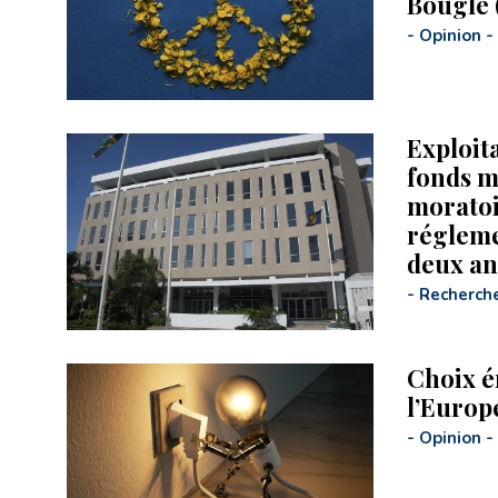
Bouglé 
-
Opinion
-
Exploit
fonds m
moratoi
régleme
deux an
-
Recherch
Choix é
l’Europ
-
Opinion
-