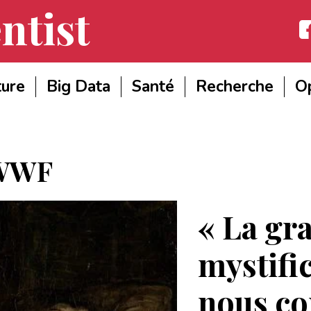
ntist
Fac
ture
Big Data
Santé
Recherche
Op
WWF
« La gr
mystifi
nous co