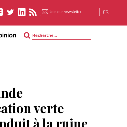
FR
ebook
Twitter
LinkedIn
RSS
inion
Search
for:
ande
cation verte
nduit à la ruine