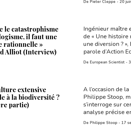
De
Pieter Cleppe
-
20 jui
e le catastrophisme
Ingénieur maître 
logisme, il faut une
de « Une histoire 
e rationnelle »
une diversion ? »,
 Alliot (Interview)
parole d’Action Ec
De
European Scientist
-
3
ulture extensive
A l’occasion de l
e à la biodiversité ?
Philippe Stoop, m
re partie)
s’interroge sur ce
analyse précise e
De
Philippe Stoop
-
17 s