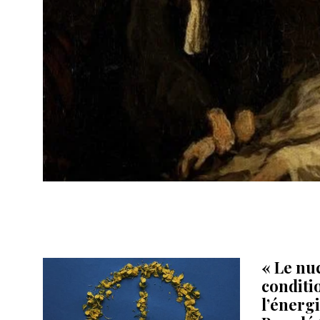
« Le nuc
conditio
l’énerg