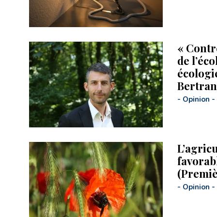
« Contr
de l’éco
écologi
Bertrand
-
Opinion
-
L’agric
favorabl
(Premiè
-
Opinion
-