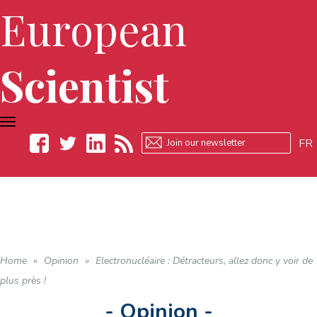
European
Scientist
TOGGLE
NAVIGATION
FR
Facebook
Twitter
LinkedIn
RSS
Home
»
Opinion
»
Electronucléaire : Détracteurs, allez donc y voir de
plus près !
- Opinion -