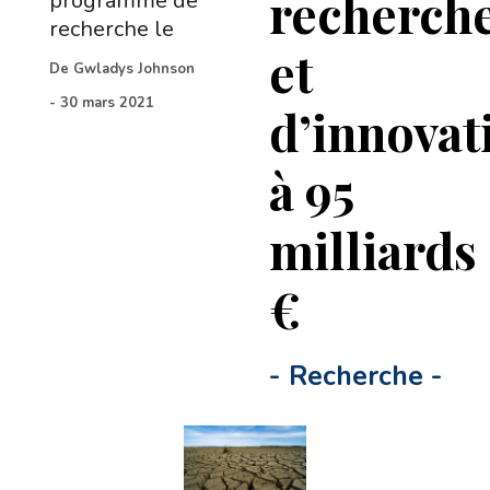
recherch
programme de
recherche le
et
De
Gwladys Johnson
-
30 mars 2021
d’innovat
à 95
milliards
€
-
Recherche
-