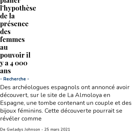
planer
l’hypothèse
de la
présence
des
femmes
au
pouvoir il
y a 4 000
ans
-
Recherche
-
Des archéologues espagnols ont annoncé avoir
découvert, sur le site de La Almoloya en
Espagne, une tombe contenant un couple et des
bijoux féminins. Cette découverte pourrait se
révéler comme
De
Gwladys Johnson
-
25 mars 2021