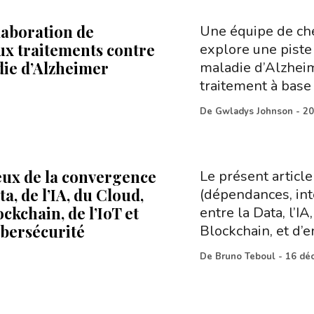
laboration de
Une équipe de ch
x traitements contre
explore une piste
die d’Alzheimer
maladie d’Alzheime
traitement à base 
De
Gwladys Johnson
-
20
eux de la convergence
Le présent article
ta, de l’IA, du Cloud,
(dépendances, int
ockchain, de l’IoT et
entre la Data, l’IA
ybersécurité
Blockchain, et d’
De
Bruno Teboul
-
16 dé