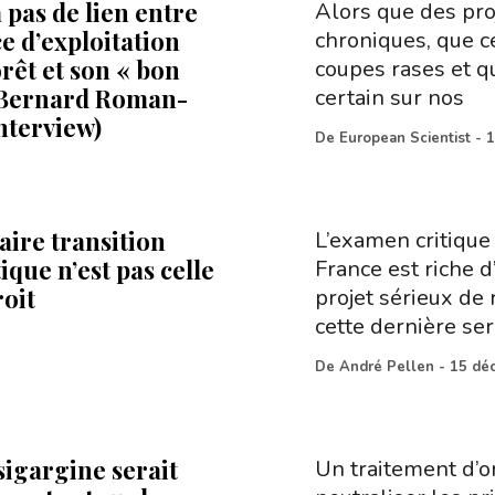
 a pas de lien entre
Alors que des pro
e d’exploitation
chroniques, que c
rêt et son « bon
coupes rases et q
 Bernard Roman-
certain sur nos
nterview)
De
European Scientist
-
1
aire transition
L’examen critique
que n’est pas celle
France est riche 
roit
projet sérieux de 
cette dernière ser
De
André Pellen
-
15 dé
sigargine serait
Un traitement d’o