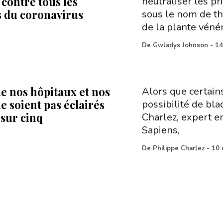
 contre tous les
neutraliser les p
s du coronavirus
sous le nom de tha
de la plante véné
De
Gwladys Johnson
-
14
e nos hôpitaux et nos
Alors que certains
e soient pas éclairés
possibilité de bla
 sur cinq
Charlez, expert en
Sapiens,
De
Philippe Charlez
-
10 