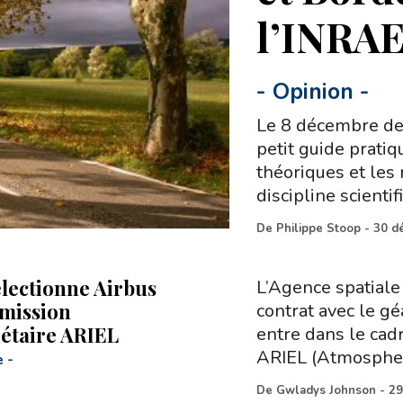
l’INRA
-
Opinion
-
Le 8 décembre der
petit guide prati
théoriques et les
discipline scienti
De
Philippe Stoop
-
30 d
électionne Airbus
L’Agence spatial
 mission
contrat avec le gé
étaire ARIEL
entre dans le cad
ARIEL (Atmosphe
e
-
De
Gwladys Johnson
-
29