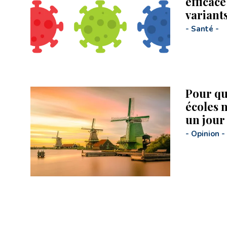
efficace
variant
-
Santé
-
Pour qu
écoles n
un jour
-
Opinion
-