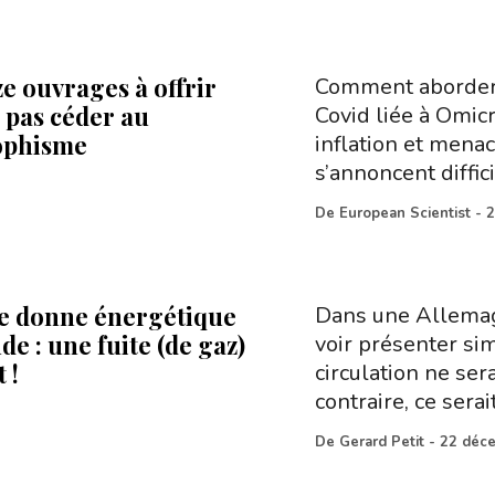
e ouvrages à offrir
Comment aborder 
 pas céder au
Covid liée à Omicr
ophisme
inflation et mena
s’annoncent diffic
De
European Scientist
-
2
e donne énergétique
Dans une Allemagn
e : une fuite (de gaz)
voir présenter si
 !
circulation ne ser
contraire, ce serai
De
Gerard Petit
-
22 déc