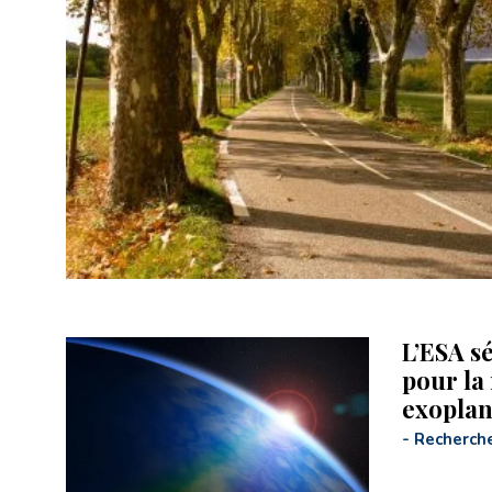
L’ESA s
pour la
exoplan
-
Recherch