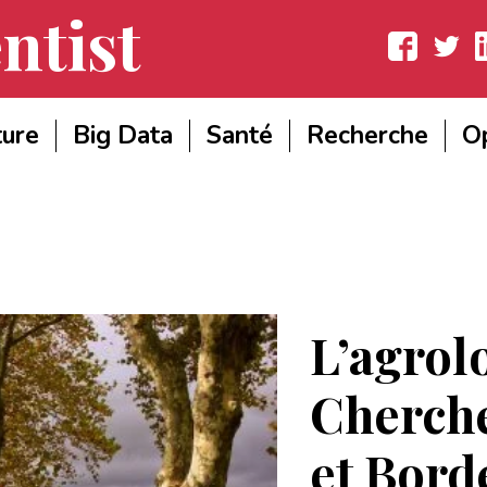
ntist
Facebook
Twitter
Lin
ture
Big Data
Santé
Recherche
Op
L’agrolo
Cherche
et Bord