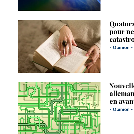
Quatorz
pour ne
catastr
-
Opinion
-
Nouvell
allemand
en avant
-
Opinion
-