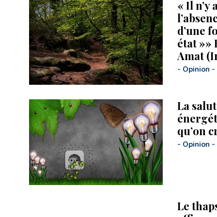
« Il n’y
l’absenc
d’une fo
état »»
Amat (I
-
Opinion
-
La salut
énergéti
qu’on c
-
Opinion
-
Le thap