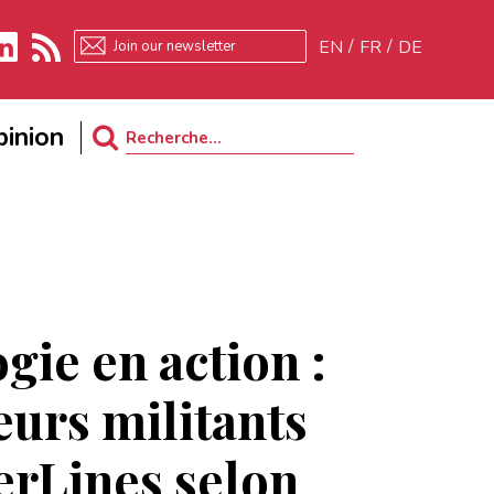
EN
FR
DE
kedIn
RSS
inion
Search
for:
gie en action :
urs militants
erLines selon