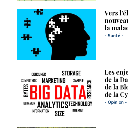
Vers l’é
nouveau
la mala
-
Santé
-
Les enj
de la Da
de la Bl
de la C
-
Opinion
-