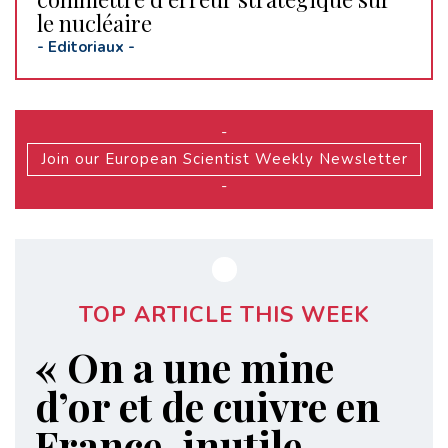
le nucléaire
-
Editoriaux
-
-
Join our European Scientist Weekly Newsletter
-
TOP ARTICLE THIS WEEK
« On a une mine
d’or et de cuivre en
France, inutile