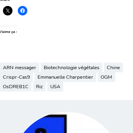
J’aime ça :
ARN messager
Biotechnologie végétales
Chine
Crispr-Cas9
Emmanuelle Charpentier
OGM
OsDREB1C
Riz
USA