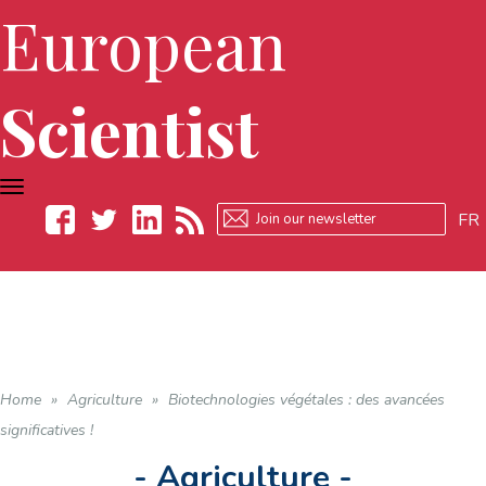
European
Scientist
TOGGLE
NAVIGATION
FR
Facebook
Twitter
LinkedIn
RSS
Home
»
Agriculture
»
Biotechnologies végétales : des avancées
significatives !
- Agriculture -