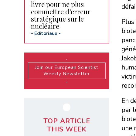
livre pour ne plus
défai
commettre d’erreur
stratégique sur le
Plus 
nucléaire
biote
-
Editoriaux
-
pancr
génét
Jako
-
huma
Join our European Scientist
Weekly Newsletter
victi
-
recom
En d
par l
biote
TOP ARTICLE
une 
THIS WEEK