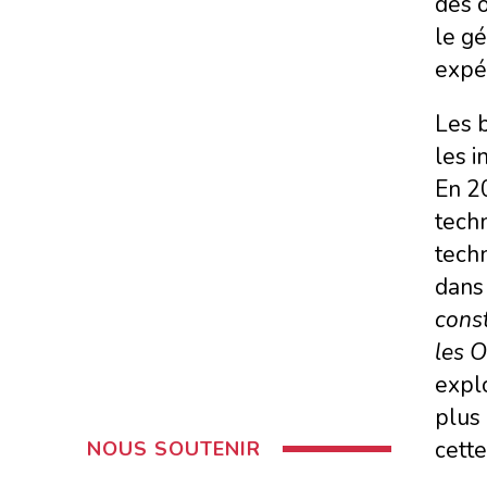
des 
le gé
expér
Les b
les i
En 20
techn
techn
dans 
cons
les 
explo
plus 
cette
NOUS SOUTENIR