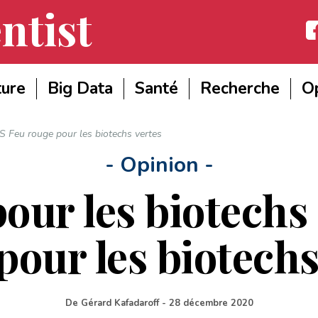
ntist
Fac
ture
Big Data
Santé
Recherche
Op
S Feu rouge pour les biotechs vertes
- Opinion -
pour les biotech
pour les biotechs
De
Gérard Kafadaroff
-
28 décembre 2020