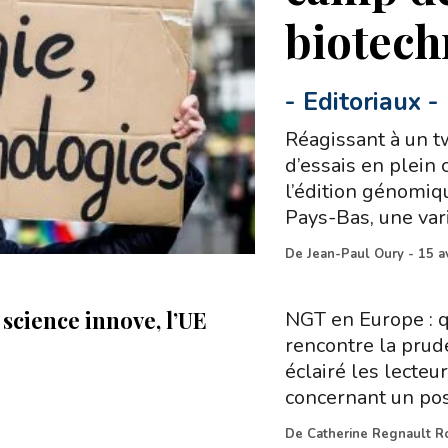
biotech
-
Editoriaux
-
Réagissant à un t
d’essais en plein
l’édition génomiq
Pays-Bas, une var
De
Jean-Paul Oury
-
15 a
 science innove, l’UE
NGT en Europe : q
rencontre la prude
éclairé les lecteu
concernant un po
De
Catherine Regnault R