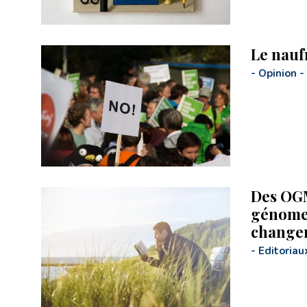
Le nauf
-
Opinion
-
Des OGM
génome 
changer
-
Editoriau