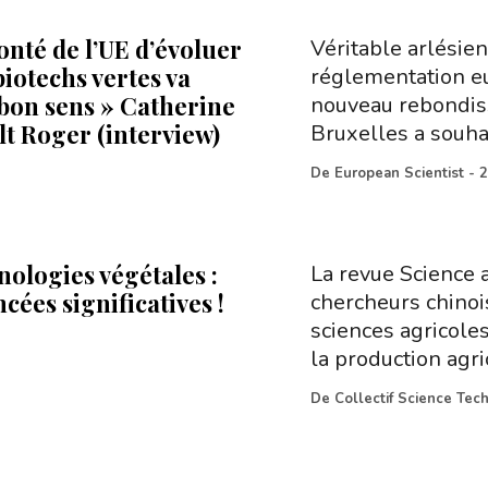
onté de l’UE d’évoluer
Véritable arlésie
biotechs vertes va
réglementation e
 bon sens » Catherine
nouveau rebondiss
t Roger (interview)
Bruxelles a souha
De
European Scientist
-
2
nologies végétales :
La revue Science a
cées significatives !
chercheurs chinois
sciences agricole
la production agri
De
Collectif Science Tec