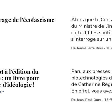
rage de l’écofascisme
Alors que le Conse
du Ministre de l’
collectif les soul
s’interroge sur un
De
Jean-Pierre Riou
-
10 
 à l’édition du
Paru aux presses 
: un livre pour
biotechnologies d
 d’idéologie !
de Catherine Regn
En effet, vous ave
x
-
De
Jean-Paul Oury
-
13 f