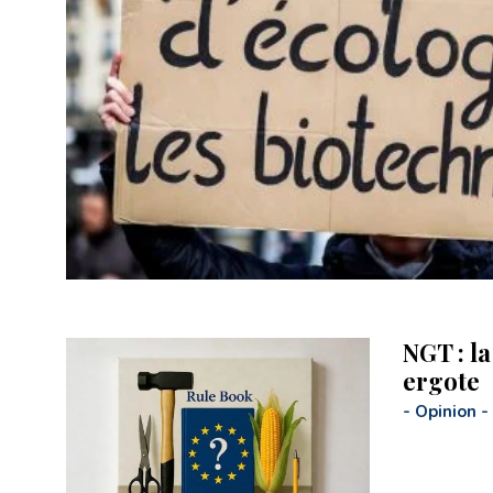
NGT : la
ergote
-
Opinion
-