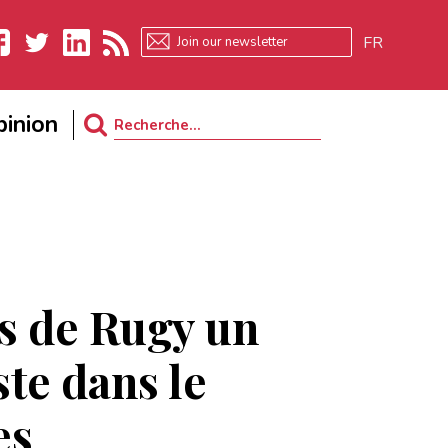
FR
ebook
Twitter
LinkedIn
RSS
inion
Search
for:
s de Rugy un
ste dans le
es