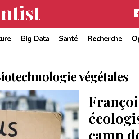
ntist
Fac
ture
Big Data
Santé
Recherche
Op
iotechnologie végétales
Françoi
écologi
camp d