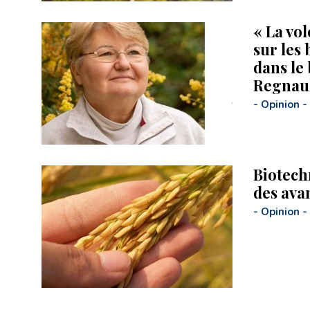
« La vol
sur les 
dans le
Regnaul
-
Opinion
-
Biotech
des avan
-
Opinion
-